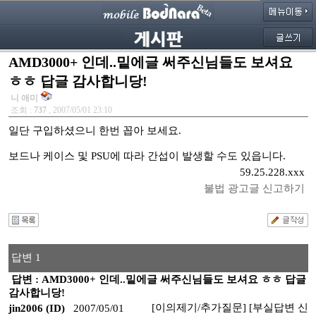
AMD3000+ 인데..밑에글 써주신님들도 보셔요
ㅎㅎ 답글 감사합니당!
니 애미
조회 :
737
, 2007/05/01 23:10
일단 구입하셨으니 한번 꼽아 보세요.
보드나 케이스 및 PSU에 따라 간섭이 발생할 수도 있읍니다.
59.25.228.xxx
불법 광고글 신고하기
답변 1
답변 : AMD3000+ 인데..밑에글 써주신님들도 보셔요 ㅎㅎ 답글
감사합니당!
[이의제기/추가질문]
[부실답변 신
jin2006 (ID)
2007/05/01