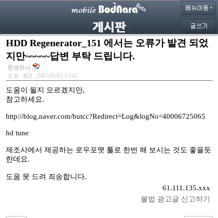
HDD Regenerator_151 에서는 오류가 발견 되었
지만~~~~~답변 부탁 드립니다.
폰생폰사
조회 :
822
, 2007/05/03 13:42
도움이 될지 모르겠지만,
참고하세요.
http://blog.naver.com/butcc?Redirect=Log&logNo=40006725065
hd tune
제조사에서 제공하는 로우포맷 툴로 한번 해 보시는 것도 좋을듯
한데요.
도움 못 드려 죄송합니다.
61.111.135.xxx
불법 광고글 신고하기