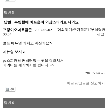
I
답변 5
답변 : 부팅할때 비프음이 외장스피커로 나와요.
[이의제기/추가질문]
[부실답변
프랑이오너호칠군
2007/05/02
00:54
신고]
보드 메뉴얼 가지고 계신가요??
메뉴얼 보시고
pc스피커용 커넥터있는 곳을 찾으셔서
커넥터를 제거하시면 됩니다..^^
210.105.126.xxx
이글 광고글로 신고하기
I
답변 6