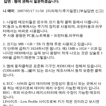
답변 : 램에 관해서 질문하겠습니다.
니 애미
2007/05/17 11:50
[이의제기/추가질문]
[부실답변 신고]
1. 나열된 메모리들은 핀수와 크기 동작 클럭 등에서 다릅니다.
PC용과 노트북에서는 주기억 장치로 사용되며, 프린터용과 라우
터에서는 버퍼로 사용됩니다.
주 사용 용량은 PC용,노트북용 > 프린터용,라우터용
2. 크기는 MB < GB < TB 가 현재 주로 사용되고 있읍니다.
각 단위에 곱하기 1024하시면 됩니다. 예) 1MB x 1024 = 1GB 입
니다만 HDD에서는 실제 보다 용량이 작게 나오는 것은 상술로 1
000을 곱하기 때문에 그렇읍니다.
3. 멤에 동작클럭은 표준화 기구인 JEDEC에서 정해져 있읍니다.
(5300,6400 등...)붙어 있는 표시는 제조사에서 동작 보증한 클럭
입니다.
4. ECC - 서버와 같이 데이타에 안정성이 중요시 되는 곳에서 사
용 하는 메모리로써 데이타 에러 수정이 가능한 메모리 입니다.
REG - 위와 비슷하나 레지스터리에 에러 수정이 가능한 메모리
입니다.
LP사이즈 - Low Profile 사이즈로써 키가 작은 것이라고 보시면