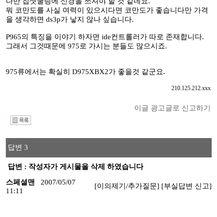
다만 칩셋쿨링에 신경을 쓰셔야 할 것 같네요.
뭐 코만도를 사실 여력이 있으시다면 코만도가 좋습니다만 가격
을 생각하면 ds3p가 낳지 않나 싶습니다.
P965의 특징을 이야기 하자면 ide컨트롤러가 따로 존재합니다.
그래서 그것때문에 975로 가시는 분들도 많으시죠.
975류에서는 확실히 D975XBX2가 좋을것 같군요.
210.125.212.xxx
이글 광고글로 신고하기
I
답변 3
답변 : 작성자가 게시물을 삭제 하였습니다
스페셜맨
2007/05/07
[이의제기/추가질문]
[부실답변 신고]
11:11