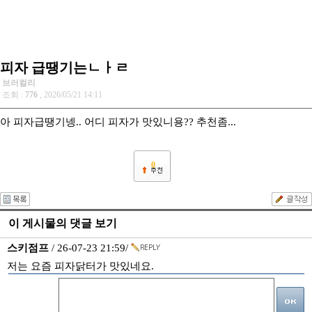
피자 급땡기는ㄴㅏㄹ
브러컬리
조회 :
776
, 2026/05/21 14:11
아 피자급땡기넹.. 어디 피자가 맛있니용?? 추천좀...
0
이 게시물의 댓글 보기
스키점프
/ 26-07-23 21:59/
저는 요즘 피자닭터가 맛있네요.