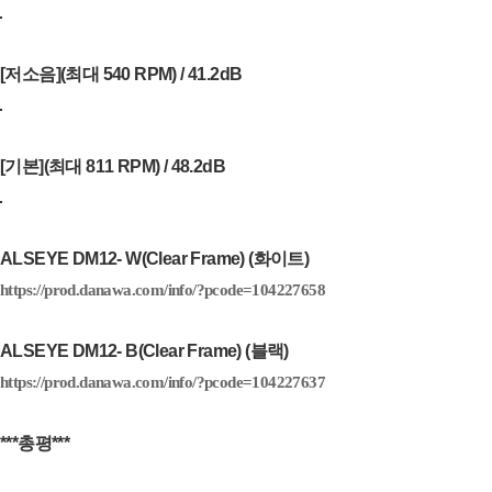
[저소음](최대 540 RPM) / 41.2dB
[기본](최대 811 RPM) / 48.2dB
ALSEYE DM12- W(Clear Frame) (화이트)
https://prod.danawa.com/info/?pcode=104227658
ALSEYE DM12- B(Clear Frame) (블랙)
https://prod.danawa.com/info/?pcode=104227637
***총평***