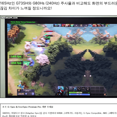
165Hz인 G73SH와 G80Hs (240Hz) 주사율과 비교해도 화면의 부드
끊김 차이가 느껴질 정도니까요!