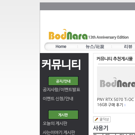
커뮤니티 추천게시물
커뮤니티
공지사항/이벤트발표
이벤트 신청/안내
PNY RTX 5070 Ti OC
16GB 구매 후기
1
오늘의 게시판
사는이야기 게시판