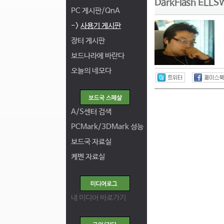
DarkFlash EL
PC 게시판/QnA
->
사용기 게시판
장터 게시판
보드나라에 바란다
오늘의 네모다
A/S센터 검색
PCMark/3DMark 성능
보드국 자료실
케벤 자료실
내 미디어 바로가기