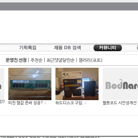
운영진 선정
|
추천순
|
최근댓글달린순
|
갤러리(포토)
 D7
미친 램값 존버 성공?
하드디스크 구입.
웹봇코드 시안성개선
3
1