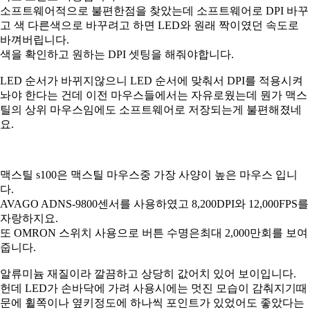
소프트웨어적으로 불편한점을 찾았는데
소프트웨어로 DPI 바꾸
고 색 다른색으로 바꾸려고 하면 LED와 원래 짝이였던 속도로
바껴버립니다.
색을 확인하고 원하는 DPI 셋팅을 해줘야합니다.
LED 순서가 바뀌지않으니 LED 순서에 맞춰서 DPI를 적용시켜
놔야 한다는 건데 이전 마우스들에서는 자유로웠는데 뭔가 맥스
틸의 상위
마우스임에도
소프트웨어로 저장되는게 불편해졌네
요.
맥스틸 s100은
맥스틸 마우스중 가장 사양이 높은 마우스 입니
다.
AVAGO ADNS-9800센서를 사용하였고 8,200DPI와 12,000FPS를
자랑하지요.
또
OMRON 스위치 사용으로 버튼 수명은최대 2,000만회를 보여
줍니다.
알류미늄 재질이라 깔끔하고 상당히 값어치 있어 보이입니다.
헌데
LED가 손바닥에 가려 사용시에는 멋진 모습이 감춰지기때
문에
휠쪽이나 옆키정도에 하나씩 포인트가 있었어도 좋았다는