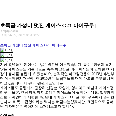
초특급 가성비 멋진 케이스 G23[아이구주]
deeplyshocke
조회 :
3715
, 2016/09/08 20:52
초특급 가성비 멋진 케이스 G23[아이구주]
지난 몇년동안 케이스는 많은 발전을 이루었습니다. 특히 5만원이 넘지
않는 케이스들도 기본적으로 측부 아크릴로 여러 회사들이 긴박한 PC시
장에 출시를 놀랍게
하였는데요, 본격적인 아크릴전쟁이 2013년 후반부
터 이루어졌기때문에, 현 2016년은 보급형들도 대게 아크릴 측부를 채택
하고있습니다. 더구나 3만원대도안되는
케이스들도 쿨링까지 굉장히 신경쓴 모양에, 양사이드 패널에 케이스정
리구는 물론, 책상의 멋까지 고려된 케이스들이 즐비하는데요, 일부케이
스보다 확연하게
저렴한 2만원대 케이스가 !! 바로 아이구주에서 출시했
습니다. 비록 보급형이라는 딱지는 버릴수는없겠지만, 표면적으로 들어
난 디자인은 강력하기에 소개해보고자
합니다.
아이구주