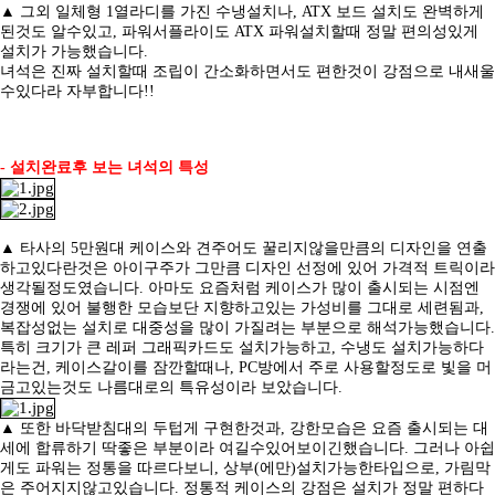
▲ 그외 일체형 1열라디를 가진 수냉설치나, ATX 보드 설치도 완벽하게
된것도 알수있고, 파워서플라이도 ATX 파워설치할때 정말 편의성있게
설치가 가능했습니다.
녀석은 진짜 설치할때 조립이 간소화하면서도 편한것이 강점으로 내새울
수있다라 자부합니다!!
- 설치완료후 보는 녀석의 특성
▲ 타사의 5만원대 케이스와 견주어도 꿀리지않을만큼의 디자인을 연출
하고있다란것은 아이구주가 그만큼 디자인 선정에 있어 가격적 트릭이라
생각될정도였습니다.
아마도 요즘처럼 케이스가 많이 출시되는 시점엔
경쟁에 있어 불행한 모습보단 지향하고있는 가성비를 그대로 세련됨과,
복잡성없는 설치로 대중성을 많이 가질려는
부분으로 해석가능했습니다.
특히 크기가 큰 레퍼 그래픽카드도 설치가능하고, 수냉도 설치가능하다
라는건, 케이스갈이를 잠깐할때나, PC방에서 주로 사용할정도로
빛을 머
금고있는것도 나름대로의 특유성이라 보았습니다.
▲ 또한 바닥받침대의 두텁게 구현한것과, 강한모습은 요즘 출시되는 대
세에 합류하기 딱좋은 부분이라 여길수있어보이긴했습니다. 그러나 아쉽
게도
파워는 정통을 따르다보니, 상부(에만)설치가능한타입으로, 가림막
은 주어지지않고있습니다. 정통적 케이스의 강점은 설치가 정말 편하다