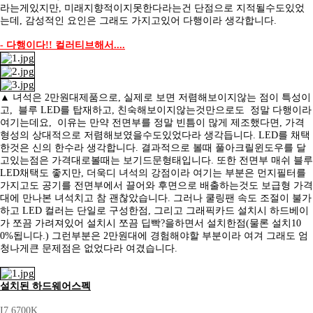
라는게있지만,
미래지향적이지못한다라는건 단점으로 지적될수도있었
는데, 감성적인 요인은 그래도 가지고있어 다행이라 생각합니다.
-
다행이다!! 컬러티브해서....
▲ 녀석은 2만원대제품으로, 실제로 보면 저렴해보이지않는 점이 특성이
고, 블루 LED를 탑재하고, 친숙해보이지않는것만으로도 정말 다행이라
여기는데요,
이유는 만약 전면부를 정말 빈틈이 많게 제조했다면, 가격
형성의 상대적으로 저렴해보였을수도있었다라 생각듭니다. LED를 채택
한것은 신의 한수라 생각합니다.
결과적으로 볼때 풀아크릴윈도우를 달
고있는점은 가격대로볼때는 보기드문형태입니다. 또한 전면부 매쉬 블루
LED채택도 좋지만, 더욱디 녀석의 강점이라 여기는 부분은
먼지필터를
가지고도 공기를 전면부에서 끌어와 후면으로 배출하는것도 보급형 가격
대에 만나본 녀석치고 참 괜찮았습니다. 그러나 쿨링팬 속도 조절이 불가
하고
LED 컬러는 단일로 구성한점, 그리고 그래픽카드 설치시 하드베이
가 쪼끔 가려져있어 설치시 쪼끔 딥빡?을하면서 설치한점(물론 설치10
0%됩니다.) 그런부분은
2만원대에 경험해야할 부분이라 여겨 그래도 엄
청나게큰 문제점은 없었다라 여겼습니다.
설치된 하드웨어스펙
I7 6700K