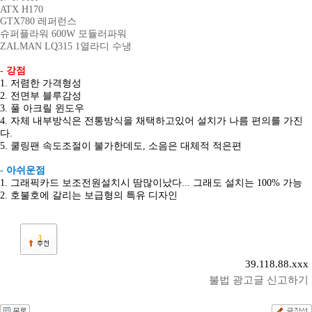
ATX H170
GTX780 레퍼런스
슈퍼플라워 600W 모듈러파워
ZALMAN LQ315 1열라디
수냉
- 강점
1. 저렴한 가격형성
2. 전면부 블루감성
3. 풀 아크릴 윈도우
4. 자체 내부방식은 전통
방식을 채택하고있어
설치가 나름 편의를 가진
다.
5. 쿨링팬 속도조절이 불가한데도, 소음은 대체적 적은편
- 아쉬운점
1. 그래픽카드 보조전원설치시 땀많이났다... 그래도 설치는 100%
가능
2. 호불호에 갈리는 보급형의 특유 디자인
3
39.118.88.xxx
불법 광고글 신고하기