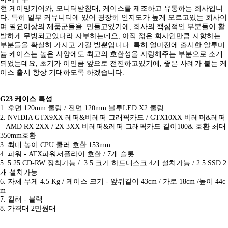
현 게이밍기어와, 모니터받침대, 케이스를 제조하고 유통하는 회사입니
다. 특히 일부 커뮤니티에 있어 굉장히 인지도가 높게 오르고있는 회사이
며 필요이상의 제품군들을
만들고있기에, 회사의 핵심적인 부분들이 활
발하게 무빙되고있다라 자부하는데요, 아직 젊은 회사인만큼 지향하는
부분들을 확실히 가지고 가길 빌뿐입니다. 특히
얼마전에 출시한 알루미
늄 케이스는 높은 사양에도 최고의 호환성을 자랑해주는 부분으로 소개
되었는데요, 초기가 이만큼 앞으로 전진하고있기에, 좋은 사례가 붙는
케
이스 출시 항상 기대하도록 하겠습니다.
G23 케이스 특성
1. 후면 120mm 쿨링 / 전면 120mm 블루LED X2 쿨링
2. NVIDIA GTX9XX 레퍼&비레퍼 그래픽카드 / GTX10XX 비레퍼&레퍼
AMD RX 2XX / 2X 3XX 비레퍼&레퍼 그래픽카드 길이100& 호환 최대
350mm호환
3. 최대 높이 CPU 쿨러 호환 153mm
4. 파워 - ATX파워서플라이 호환 / 7개 슬롯
5. 5.25 CD-RW 장착가능 / 3.5 크기 하드디스크 4개 설치가능 / 2.5 SSD 2
개 설치가능
6. 자체 무게 4.5 Kg / 케이스 크기 - 앞뒤길이 43cm / 가로 18cm /높이 44c
m
7. 컬러 - 블랙
8. 가격대 2만원대