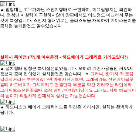
▲ 받침대는 고무가아닌 스펀지형태로 구현하여, 미끄럼방지는 되긴하
나, 엄청난 마찰력이 구현하지않아 장판에서도 어느정도 미끄러져 주는
것이 특징입니다.
스펀지 형태위로는 플라스틱을 채택하여 케이스높이를
좀처럼 높게한것도 알수있습니다.
설치시 특이점 (딱1개 아쉬운점 - 하드베이가 그래픽을 가리고있다?)
▲ 설치할때 엄청큰 특이점은없었습니다. 오히려 기존사용중인 커XX제
품보다 좀더 편의있게 설치한것은 맞습니다.
▼
그러나, 한가지 딱 쪼끔
걸리적거리는 부분이있다면
아랫사진에보면, 그래픽카드 전원케이블꽂
을때 하드베이가 그래픽카드 전원단자 부분을 약간 가려주는 타입이라..
그래픽보조전원꽂을때 쪼끔 땀이.ㅋㅋ많이났네요
그래도, 자체 하드베이
의 넓이가 적절하게 존재하여 설치는 가능했습니다.
▲ 하드디스크 베이가 그래픽카드를 약간은 가리지만, 설치는 완벽하게
됩니다.