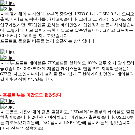
▲ 베젤자체의 디자인에 상부쪽 중앙엔 USB3.0 1개 / USB2.0 2개 오디오
출력/ 마이크 입력단자를 가지고있습니다. 그리고 그 옆에는 SD카드 삽
입구가있지만,
SD삽입을 요하는 베이만있지 삽입장치는 존재하지않습니
다. 그렇기에 따로 설치가능한 타입으로 알수있습니다. 그리고 그위에는
CD RW나 CD베이를 지니고있습니다.
프론트로 돌출된 버튼을 눌러 오픈되는 방식입니다.
▲ 내부 프론트 케이블은 ATX보드를 설치해도 100% 모두 쉽게 닿게끔해
놓았습니다. 아마도 대게 저렴한 케이스들의 단점으로 지적되곤하는데,
G23은
제조엔지니어가 설치를 좀더 쉽게 구현하기위한것인지 케이블의
길이가 굉장히여유있습니다.
-
프론트 부분 마감도도 괜찮았다.
▲ 프론트 기판자체의 땜은 깔끔하고, LED부와/ 버튼부의 케이블도 깔끔
한축이었습니다. 2만원대 녀석치고는 마감도가 출중했습니다.
USB3.0부
는 따로두었기때문에, DAC설치시 USB3.0단에 설치하는게 좋았습니다.
(미세 전류적 잡음해소)