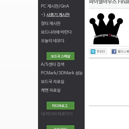
파이널마우스 Fina
PC 게시판/QnA
->
사용기 게시판
장터 게시판
보드나라에 바란다
오늘의 네모다
A/S센터 검색
PCMark/3DMark 성능
보드국 자료실
케벤 자료실
내 미디어 바로가기