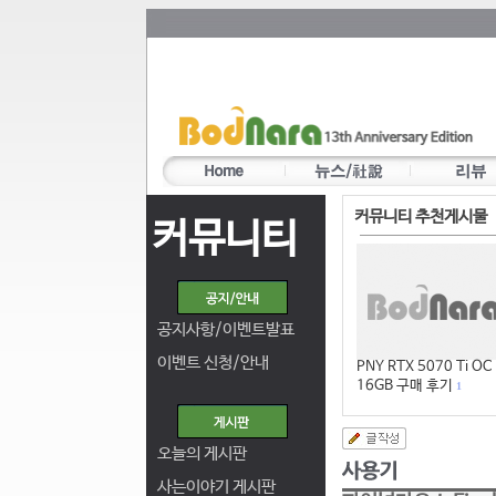
커뮤니티 추천게시물
커뮤니티
공지사항/이벤트발표
이벤트 신청/안내
PNY RTX 5070 Ti OC
16GB 구매 후기
1
오늘의 게시판
사는이야기 게시판