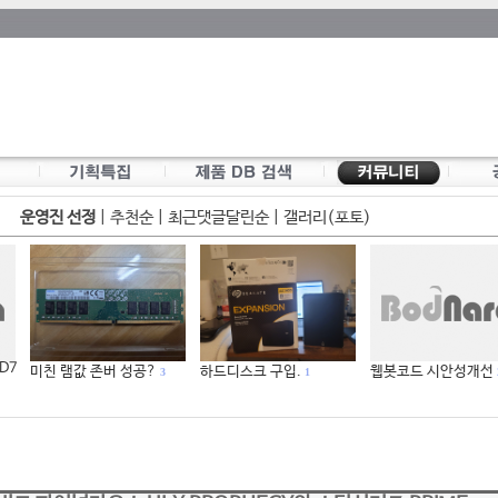
운영진 선정
|
추천순
|
최근댓글달린순
|
갤러리(포토)
 D7
미친 램값 존버 성공?
하드디스크 구입.
웹봇코드 시안성개선
3
1