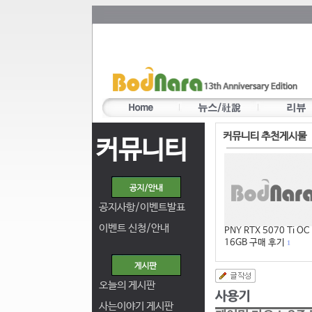
커뮤니티 추천게시물
커뮤니티
공지사항/이벤트발표
이벤트 신청/안내
PNY RTX 5070 Ti OC
16GB 구매 후기
1
오늘의 게시판
사는이야기 게시판