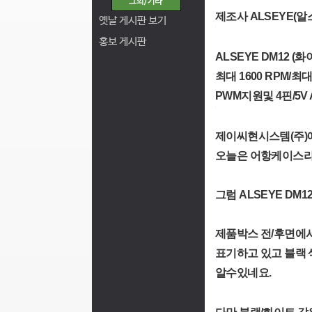
제조사 ALSEYE(
옛날 게시판 보기
홍보 게시판
ALSEYE DM12 
최대 1600 RPM/최
PWM지원및 4핀/5V
제이씨현시스템(주)에서
오늘은 어항케이스라 
그럼 ALSEYE DM
제품박스 전/후면에
표기하고 있고 블랙 
알수있네요.