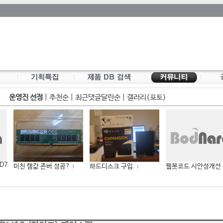
운영진 선정
|
추천순
|
최근댓글달린순
|
갤러리(포토)
 D7
미친 램값 존버 성공?
하드디스크 구입.
웹봇코드 시안성개선
3
1