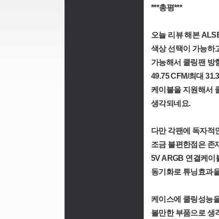
***총평***
오늘 리뷰 해본 AL
색상 선택이 가능하고
가능해서 쿨링팬 방향 
49.75 CFM/최대 
케이블을 지원해서 
생각되네요.
다만 각팬에 독자적
조금 불편한점은 존재
5V ARGB 연결케
동기화로 튜닝효과을
케이스에 쿨링성능을
볼만한 부품으로 생