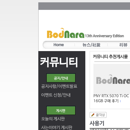
커뮤니티 추천게시물
커뮤니티
공지사항/이벤트발표
이벤트 신청/안내
PNY RTX 5070 Ti OC
16GB 구매 후기
1
오늘의 게시판
사는이야기 게시판