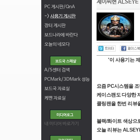
제이씨현 ALSEYE
PC 게시판/QnA
->
사용기 게시판
장터 게시판
보드나라에 바란다
오늘의 네모다
'이 사용기는 제이
A/S센터 검색
PCMark/3DMark 성능
요즘 PC시스템을 
보드국 자료실
케이스팬도 다양한 제
케벤 자료실
쿨링팬을 한번 리뷰을
블랙/화이트 색상으로
내 미디어 바로가기
오늘 리뷰는 ALSEY