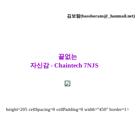
김보람(bassboram@_hanmail.net)
끝없는
자신감 - Chaintech 7NJS
height=205 cellSpacing=0 cellPadding=0 width="450" border=1>