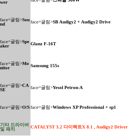
wer
face=굴림>
Sou
face=굴림>
SB Audigy2 + Audigy2 Drive
nd
face=굴림>
Spe
Glanz F-16T
aker
face=굴림>
Mo
Samsung 155s
nitor
face=굴림>
CA
face=굴림>
Yesol Petron-A
SE
face=굴림>
O/S
face=굴림>
Windows XP Professional + sp1
기타 드라이버
CATALYST 3.2 다이렉트X 8.1 , Audigy2 Driver
및 패치