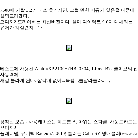
7500에 카탈 3.2라 다소 웃기지만, 그럴 만한 이유가 있음을 나중에
설명드리겠다.
오디지2 드라이버는 최신버전이다. 설마 다이렉트 9.0이 대세라는
유저가 계실련지...^.~
테스트에 사용된 AthlonXP 2100+ (HB, 0304, T-bred B) - 쿨이오의 접
사능력에
새삼 놀라게 된다. 삼각대 없이...득햏--;돌날라올라..--;;
장착된 모습 - 사용케이스는 페트론 A, 파워는 스파클, 사운드카드는
오디지2
플래티넘, 유니텍 Radeon7500LP, 쿨러는 Calm-SV 냉매쿨러(
www.ca