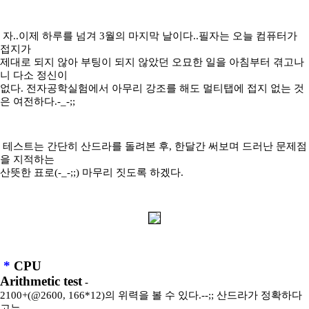
자..이제 하루를 넘겨 3월의 마지막 날이다..필자는 오늘 컴퓨터가
접지가
제대로 되지 않아 부팅이 되지 않았던 오묘한 일을 아침부터 겪고나
니 다소 정신이
없다. 전자공학실험에서 아무리 강조를 해도 멀티탭에 접지 없는 것
은 여전하다.-_-;;
테스트는 간단히 산드라를 돌려본 후, 한달간 써보며 드러난 문제점
을 지적하는
산뜻한 표로(-_-;;) 마무리 짓도록 하겠다.
*
CPU
Arithmetic test
-
2100+(@2600, 166*12)의 위력을 볼 수 있다.--;; 산드라가 정확하다
고는