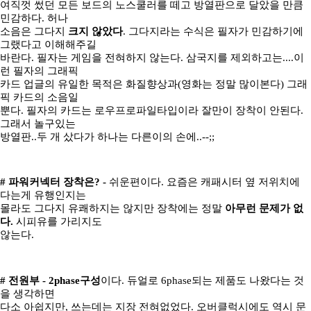
여직껏 썼던 모든 보드의 노스쿨러를 떼고 방열판으로 달았을 만큼
민감하다. 허나
소음은 그다지
크지 않았다
. 그다지라는 수식은 필자가 민감하기에
그랬다고 이해해주길
바란다. 필자는 게임을 전혀하지 않는다. 삼국지를 제외하고는....이
런 필자의 그래픽
카드 업글의 유일한 목적은 화질향상과(영화는 정말 많이본다) 그래
픽 카드의 소음일
뿐다. 필자의 카드는 로우프로파일타입이라 잘만이 장착이 안된다.
그래서 놀구있는
방열판..두 개 샀다가 하나는 다른이의 손에..--;;
# 파워커넥터 장착은? -
쉬운편이다. 요즘은 캐패시터 옆 저위치에
다는게 유행인지는
몰라도 그다지 유쾌하지는 않지만 장착에는 정말
아무런 문제가 없
다.
시피유를 가리지도
않는다.
# 전원부 - 2phase구성
이다. 듀얼로 6phase되는 제품도 나왔다는 것
을 생각하면
다소 아쉽지만, 쓰는데는 지장 전혀없었다. 오버클럭시에도 역시 문