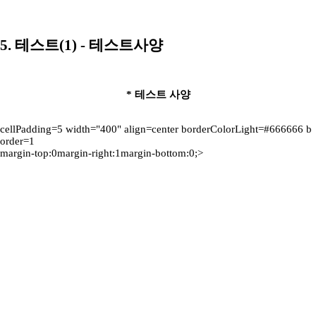
5. 테스트(1) - 테스트사양
* 테스트 사양
cellPadding=5 width="400" align=center borderColorLight=#666666 b
order=1
margin-top:0margin-right:1margin-bottom:0;>