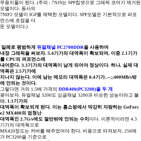
무용지물이 된다. (주의 : 7NJS는 SPP칩셋으로 그래픽 코어가 제거된
모델이다. 동사의
7NIF2 모델이 IGP를 채택한 모델이다. SPP모델은 기본적으로 퍼포
먼스에 초점을 더
둔 모델이다.)
일례로 평범하게
듀얼채널 PC2700DDR
을 사용하여
내장 그래픽을 써보자. 5.4기가의 대역폭이 확보되며, 이중 2.1기가
를 CPU의 퍼포먼스에
내어준다. 3.3기가의 대역폭이 남게 되어야 정상이다. 허나, 실제 대
역폭은 2.5기가에
지나지 않는다. 이에 남는 메모리 대역폭은 0.4기가..--;;400MB/s밖
에 안되는 것이다.
그렇다면 거의 1.5배 가격의
DDR400(PC3200)을 두 개
꽂아보자. 듀얼채널 3200도 싱글채널 3200과 비슷한 성능이라고 볼
때,
1.1기가의
대역폭이 확보되게 된다. 이는 홈쇼핑에서 막강히 자랑하는 GeForc
e2 MX400의 엄청난
대역폭인 2.7G/s에도 절반밖에 안되는 수치
이다. 이론적이라면 4.3
기가의 대역폭으로
MX420정도는 커버를 해주었어야 한다. 비용으로 따져보자. 256메
가 PC3200을 기준으로