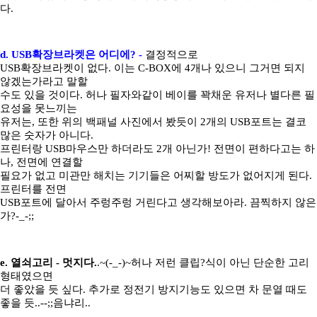
다.
d. USB확장브라켓은 어디에? -
결정적으로
USB확장브라켓이 없다. 이는 C-BOX에 4개나 있으니 그거면 되지
않겠는가라고 말할
수도 있을 것이다. 허나 필자와같이 베이를 꽉채운 유저나 별다른 필
요성을 못느끼는
유저는, 또한 위의 백패널 사진에서 봤듯이 2개의 USB포트는 결코
많은 숫자가 아니다.
프린터랑 USB마우스만 하더라도 2개 아닌가! 전면이 편하다고는 하
나, 전면에 연결할
필요가 없고 미관만 해치는 기기들은 어찌할 방도가 없어지게 된다.
프린터를 전면
USB포트에 달아서 주렁주렁 거린다고 생각해보아라. 끔찍하지 않은
가?-_-;;
e. 열쇠고리 - 멋지다.
.~(-_-)~허나 저런 클립?식이 아닌 단순한 고리
형태였으면
더 좋았을 듯 싶다. 추가로 정전기 방지기능도 있으면 차 문열 때도
좋을 듯..--;;음냐리..