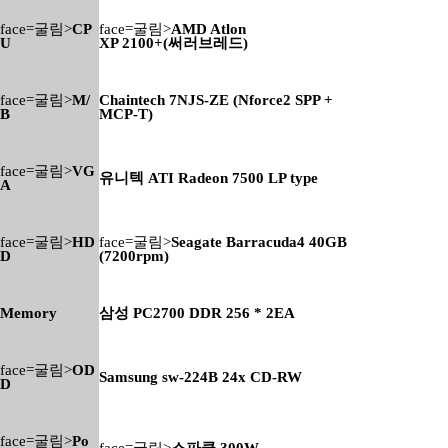
face=굴림>
CP
face=굴림>
AMD Atlon
U
XP 2100+(써러브레드)
face=굴림>
M/
Chaintech 7NJS-ZE (Nforce2 SPP +
B
MCP-T)
face=굴림>
VG
유니텍 ATI Radeon 7500 LP type
A
face=굴림>
HD
face=굴림>
Seagate Barracuda4 40GB
D
(7200rpm)
Memory
삼성 PC2700 DDR 256 * 2EA
face=굴림>
OD
Samsung sw-224B 24x CD-RW
D
face=굴림>
Po
face=굴림>
스파클 300W