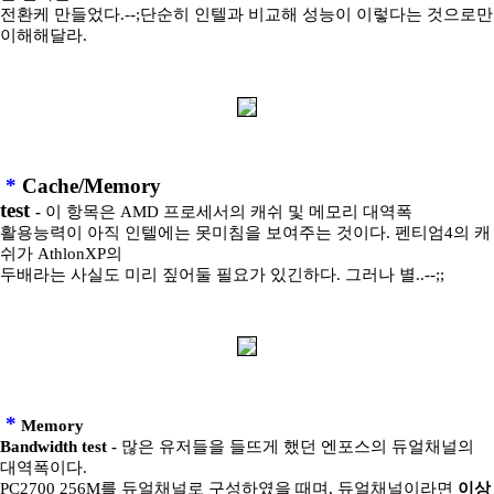
전환케 만들었다.--;단순히 인텔과 비교해 성능이 이렇다는 것으로만
이해해달라.
*
Cache/Memory
test
-
이 항목은 AMD 프로세서의 캐쉬 및 메모리 대역폭
활용능력이 아직 인텔에는 못미침을 보여주는 것이다. 펜티엄4의 캐
쉬가 AthlonXP의
두배라는 사실도 미리 짚어둘 필요가 있긴하다. 그러나 별..--;;
*
Memory
Bandwidth test -
많은 유저들을 들뜨게 했던 엔포스의 듀얼채널의
대역폭이다.
PC2700 256M를 듀얼채널로 구성하였을 때며, 듀얼채널이라면
이상