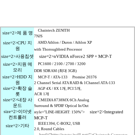
Chaintech ZENITH
size=2>제 품 명
7NJS
AMD Athlon / Duron / Athlon XP
size=2>CPU 지
원
with Thoroughbred Processor
size=2>사용칩셋
size=2>nVIDIA nForce2 SPP + MCP-T
PC1600 / 2100 / 2700 / 3200
size=2>지원 메
모리
DDR SDRAM (최대 3GB)
size=2>HDD 지
MCP-T / ATA-133 Promise 20376
원
2 Channel Serial ATA RAID & 1Channel ATA-133
size=2>확장 슬
AGP 4X / 8X 1개, PCI 5개,
롯
ACR 1개
size=2>내장 사
CMEDIA 8738MX 6Ch Analog
운드
Surround & SPDIF Optical In/Out
size=2>이더넷
size=2>Integrated
style="LINE-HEIGHT: 150%">
컨트롤러
MCP-T
IEEE1394, C-BOX2, USB
size=2>기타
2.0, Round Cables
href="http://www.iwill.net/">
Chaintech Computer