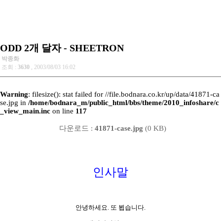
ODD 2개 달자 - SHEETRON
박종화
조회 :
3630
, 2003/08/03 16:02
Warning
: filesize(): stat failed for //file.bodnara.co.kr/up/data/41871-ca
se.jpg in
/home/bodnara_m/public_html/bbs/theme/2010_infoshare/c
_view_main.inc
on line
117
다운로드 :
41871-case.jpg
(0 KB)
인사말
안녕하세요. 또 뵙습니다.