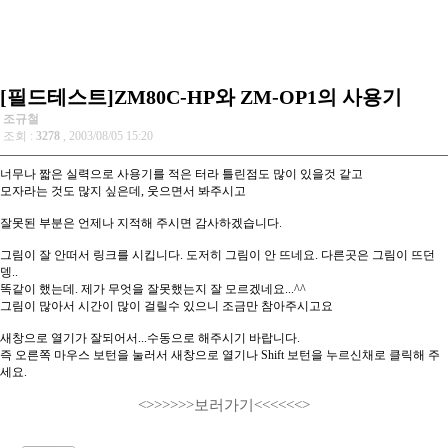
[필드테스트]ZM80C-HP와 ZM-OP1의 사용기
조규철
조회 :
3278
, 2003/08/05 15:20
너무나 짧은 실력으로 사용기를 적은 터라 틀린점도 많이 있을것 같고
모자라는 것도 많지 싶은데, 웃으면서 봐주시고
잘못된 부분은 언제나 지적해 주시면 감사하겠습니다.
그림이 잘 안떠서 링크를 시킵니다. 도저히 그림이 안 뜨네요. 다른곳은 그림이 뜨던
뎅..
똑같이 했는데. 제가 무엇을 잘못했는지 잘 모르겠네요...^^
그림이 많아서 시간이 많이 걸릴수 있으니 조금만 참아주시고요
새창으로 열기가 잘되어서...수동으로 해주시기 바랍니다.
즉 오른쪽 마우스 보턴을 눌러서 새창으로 열기나 Shift 보턴을 누르신채로 클릭해 주
세요.
<>>>>>>보러가기<<<<<<>