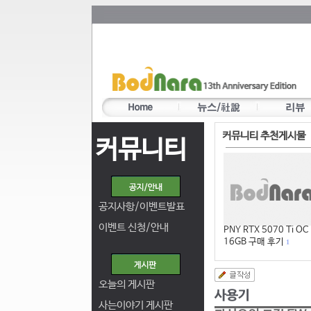
커뮤니티 추천게시물
커뮤니티
공지사항/이벤트발표
이벤트 신청/안내
PNY RTX 5070 Ti OC
16GB 구매 후기
1
오늘의 게시판
사는이야기 게시판