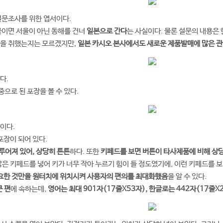
설문조사를 위한 엽서이다.
붙이면 서울이 아닌 동해를 건너
일본으로 간다
는 사실이다. 물론 설문의 내용은 
식을 취했는지는 모르겠지만,
일본 카시오 본사에서도 새로운 제품발매에 많은 관
다.
으로 된 포장을 볼 수 있다.
이다.
포장이 되어 있다.
어져 있어, 상당히 튼튼
하다. 또한
키페드를 보면 버튼이 타사제품에 비해 상
많은 키페드를 넣어 키가 너무 작아 누르기 힘이 들 정도였기에, 이런 키페드를 
요한 것만을 원터치에 위치시켜 사용자의 편의를 최대화했음
을 알 수 있다.
큰 편
에 속하는데,
영어는 최대 901자(17줄X53자), 한글로는 442자(17줄