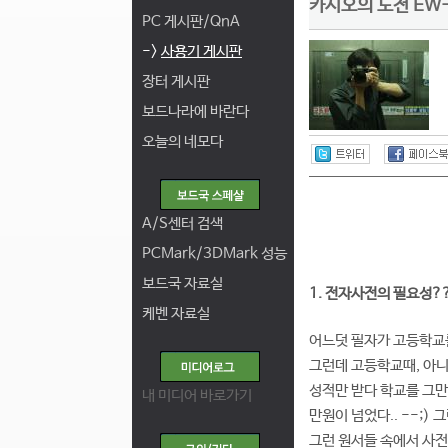
카시오의 도전 EW-
PC 게시판/QnA
->
사용기 게시판
장터 게시판
보드나라에 바란다
오늘의 네모다
A/S센터 검색
PCMark/3DMark 성능
보드국 자료실
1. 전자사전의 필요성?
케벤 자료실
어느덧 필자가 고등학교를
그런데 고등학교때, 아니
성적만 받다 학교를 그만
내 미디어 바로가기
만원이 넘었다.. --;)
그런 원서들 속에서 사전의