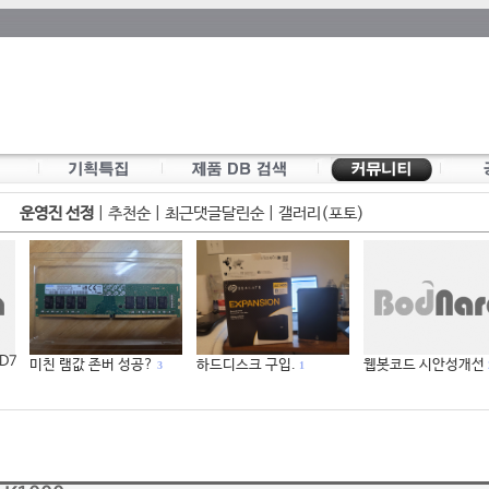
운영진 선정
|
추천순
|
최근댓글달린순
|
갤러리(포토)
 D7
미친 램값 존버 성공?
하드디스크 구입.
웹봇코드 시안성개선
3
1