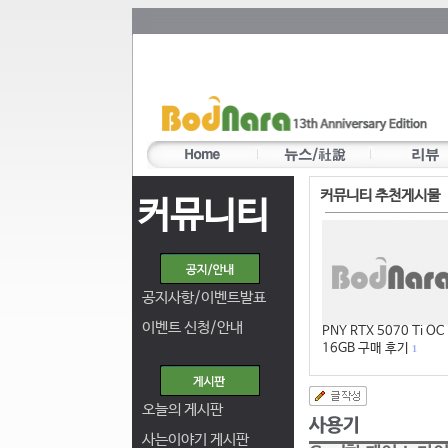
커뮤니티 추천게시물
커뮤니티
공지사항/이벤트발표
이벤트 신청/안내
PNY RTX 5070 Ti OC
16GB 구매 후기
1
오늘의 게시판
사는이야기 게시판