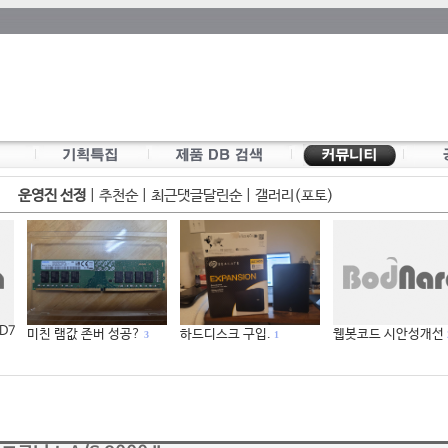
운영진 선정
|
추천순
|
최근댓글달린순
|
갤러리(포토)
 D7
미친 램값 존버 성공?
하드디스크 구입.
웹봇코드 시안성개선
3
1