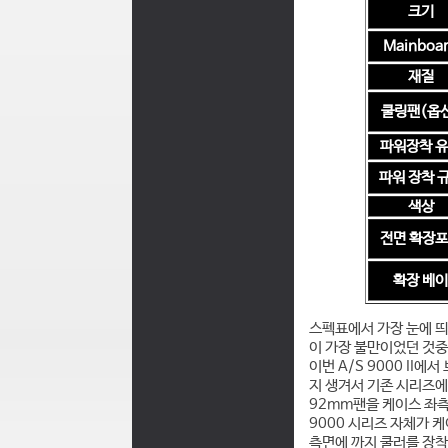
크기
Mainboa
재질
쿨링팬
(옵
파워장착 
파워 장착 
색상
전면 확장
확장 베이
스펙표에서 가장 눈에 띄
이 가장 불만이었던 것
이번 A/S 9000 II에
지 생겨서 기존 시리즈에
92mm팬을 케이스 좌측
9000 시리즈 자체가 케
측면에 까지 쿨러를 장착