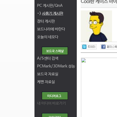
Cool한 케이스 마이크
PC 게시판/QnA
->
사용기 게시판
장터 게시판
보드나라에 바란다
오늘의 네모다
A/S센터 검색
PCMark/3DMark 성능
보드국 자료실
케벤 자료실
내 미디어 바로가기