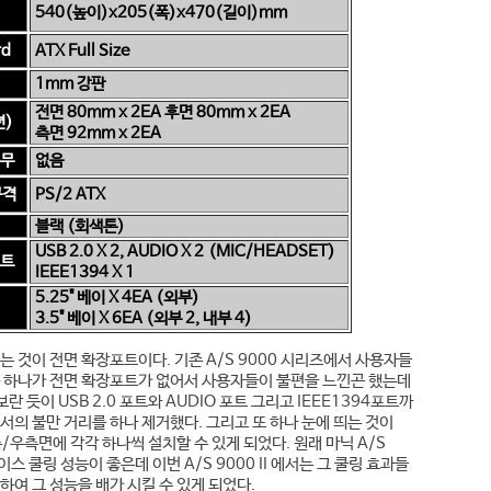
540(높이)x205(폭)x470(길이)mm
rd
ATX Full Size
1mm 강판
전면 80mm
x 2EA 후면 80mm x 2EA
션)
측면 92mm x 2EA
유무
없음
규격
PS/2 ATX
블랙 (회색톤)
USB 2.0 X 2, AUDIO X 2 (MIC/HEADSET)
포트
IEEE1394 X 1
5.25" 베이 X 4EA (외부)
3.5" 베이 X 6EA (외부 2, 내부 4)
는 것이 전면 확장포트이다. 기존 A/S 9000 시리즈에서 사용자들
중 하나가 전면 확장포트가 없어서 사용자들이 불편을 느낀곤 했는데
서 보란 듯이 USB 2.0 포트와 AUDIO 포트 그리고 IEEE1394포트까
서의 불만 거리를 하나 제거했다. 그리고 또 하나 눈에 띄는 것이
/우측면에 각각 하나씩 설치할 수 있게 되었다. 원래 마닉 A/S
이스 쿨링 성능이 좋은데 이번 A/S 9000 II 에서는 그 쿨링 효과들
하여 그 성능을 배가 시킬 수 있게 되었다.