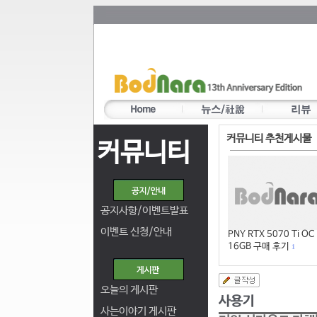
커뮤니티 추천게시물
커뮤니티
공지사항/이벤트발표
이벤트 신청/안내
PNY RTX 5070 Ti OC
16GB 구매 후기
1
오늘의 게시판
사는이야기 게시판