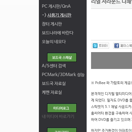
리얼 서라운드 다채
PC 게시판/QnA
->
사용기 게시판
장터 게시판
보드나라에 바란다
오늘의 네모다
A/S센터 검색
PCMark/3DMark 성능
보드국 자료실
※ PcBee 와 가람토의 
케벤 자료실
본격적인 디지털 멀티미디어 
게 되었다. 필자도 DVD를 
스틱엣지 5.1 채널 사운드카드
홈씨어터 환경을 구축하여 사용
내 미디어 바로가기
하여 DVD를 즐기고 있으며
하지만 주거환경이 아파트이다