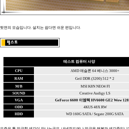
뒷면의 모습입니다. 설치는 쉽다면 쉬운 편입니다.
테스트 컴퓨터 사양
CPU
AMD 애슬론 64 베니스 3000+
RAM
Geil DDR (3200) 512 * 2
M/B
MSI K8N NEO4 FI
SOUND
Creative Audigy LS
VGA
GeForce 6600 이엠텍 HV6600 GE2 Wow 12
ODD
4KUS 48X RW
HDD
WD 160G SATA / Segate 200G SATA
요즘은 통 업글할 생각이 안나는군요. 내년정도에나 업글을 해볼까 생각중입니