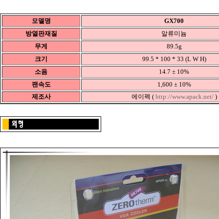
모델명
GX700
방열판재질
알류미늄
무게
89.5g
크기
99.5 * 100 * 33 (L W H)
소음
14.7 ± 10%
팬속도
1,600 ± 10%
제조사
에이펙 (
http://www.apack.net/
)