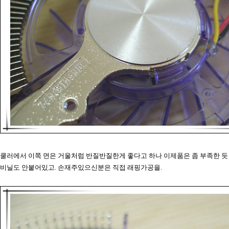
쿨러에서 이쪽 면은 거울처럼 반질반질한게 좋다고 하나 이제품은 좀 부족한 듯
비닐도 안붙어있고. 손재주있으신분은 직접 래핑가공을.