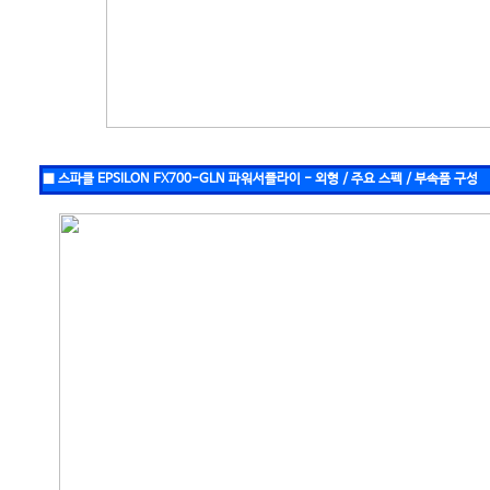
■ 스파클 EPSILON FX700-GLN 파워서플라이 - 외형 / 주요 스펙 / 부속품 구성