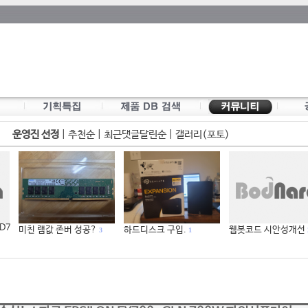
운영진 선정
|
추천순
|
최근댓글달린순
|
갤러리(포토)
 D7
미친 램값 존버 성공?
하드디스크 구입.
웹봇코드 시안성개선
3
1