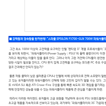
■ 강력함과 정숙함을 한꺼번에! "스파클 EPSILON FX700-GLN 700W 파워서플
그간 최소 100W 이상의 고전력을 요구하던 인텔 '펜티엄 D' 계열 프로세서들이 '코
를 보이게 되면서, '파워서플라이(Power Supply ; PSU)'의 출력 용량(W)이 
거라고 예상하는 이들이 많을 줄로 안다. 그러나 아직 그런 저전력 CPU들이 완전
당한 시일이 필요할 것이고, CPU 못지 않게 고전력을 요구하는 또다른 PC 주요 구성
결코 간과해선 안되지 않는가?
물론 작동 클럭이 낮은 셀러론급 CPU나 인텔에 비해 상대적으로 전력 소모량이 덜
고 있는 유저들이라면 파워서플라이 선택에 대한 고민의 깊이가 덜할 수는 있다. 
또 nVIDA SLI 혹은 ATI Cross-Fire 구성을 통해 빠른 속도의 3D 게임을 즐
력에 안정적인 성능을 내줄 수 있는 파워서플라이 제품에 큰 관심을 기울이게 마련.
따라서 이러한 하이엔드 유저들의 고급 취향을 겨냥하여 유수의 PSU 브랜드들에서는
초고급 제품을 지속적으로 선보이고 있는데, 과거부터 '파워서플라이의 3S' 가운데 