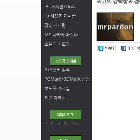
최고의 강력함과 정숙
PC 게시판/QnA
->
사용기 게시판
장터 게시판
보드나라에 바란다
오늘의 네모다
A/S센터 검색
PCMark/3DMark 성능
보드국 자료실
케벤 자료실
내 미디어 바로가기