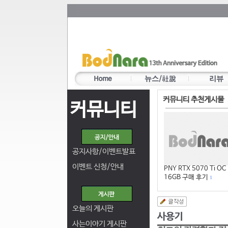
커뮤니티 추천게시물
커뮤니티
공지사항/이벤트발표
이벤트 신청/안내
PNY RTX 5070 Ti OC
16GB 구매 후기
1
오늘의 게시판
사는이야기 게시판