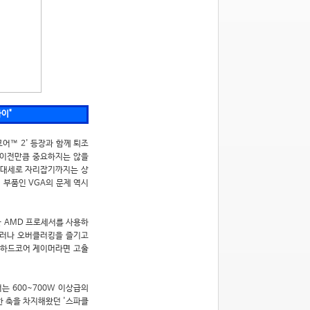
라이"
어™ 2' 등장과 함께 퇴조
이젠 이전만큼 중요하지는 않을
한 대세로 자리잡기까지는 상
 부품인 VGA의 문제 역시
한 AMD 프로세서를 사용하
그러나 오버클러킹을 즐기고
기려는 하드코어 게이머라면 고출
 600~700W 이상급의
한 축을 차지해왔던 '스파클