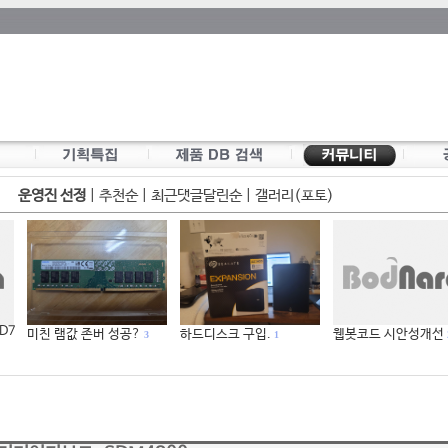
운영진 선정
|
추천순
|
최근댓글달린순
|
갤러리(포토)
 D7
미친 램값 존버 성공?
하드디스크 구입.
웹봇코드 시안성개선
3
1