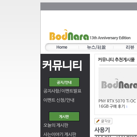
커뮤니티 추천게시물
커뮤니티
공지사항/이벤트발표
이벤트 신청/안내
PNY RTX 5070 Ti OC
16GB 구매 후기
1
오늘의 게시판
사는이야기 게시판