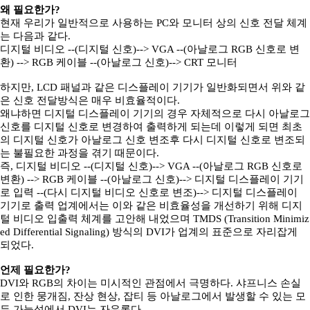
왜 필요한가?
현재 우리가 일반적으로 사용하는 PC와 모니터 상의 신호 전달 체계
는 다음과 같다.
디지털 비디오 --(디지털 신호)--> VGA --(아날로그 RGB 신호로 변
환) --> RGB 케이블 --(아날로그 신호)--> CRT 모니터
하지만, LCD 패널과 같은 디스플레이 기기가 일반화되면서 위와 같
은 신호 전달방식은 매우 비효율적이다.
왜냐하면 디지털 디스플레이 기기의 경우 자체적으로 다시 아날로그
신호를 디지털 신호로 변경하여 출력하게 되는데 이렇게 되면 최초
의 디지털 신호가 아날로그 신호 변조후 다시 디지털 신호로 변조되
는 불필요한 과정을 겪기 때문이다.
즉, 디지털 비디오 --(디지털 신호)--> VGA --(아날로그 RGB 신호로
변환) --> RGB 케이블 --(아날로그 신호)--> 디지털 디스플레이 기기
로 입력 --(다시 디지털 비디오 신호로 변조)--> 디지털 디스플레이
기기로 출력 업계에서는 이와 같은 비효율성을 개선하기 위해 디지
털 비디오 입출력 체계를 고안해 내었으며 TMDS (Transition Minimiz
ed Differential Signaling) 방식의 DVI가 업계의 표준으로 자리잡게
되었다.
언제 필요한가?
DVI와 RGB의 차이는 미시적인 관점에서 극명하다. 샤프니스 손실
로 인한 뭉개짐, 잔상 현상, 잡티 등 아날로그에서 발생할 수 있는 모
든 가능성에서 DVI는 자유롭다.