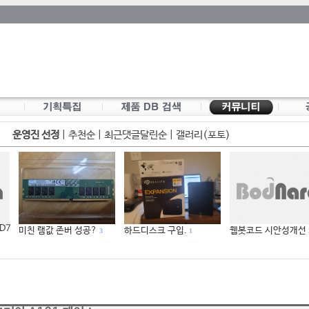
운영진 선정
|
추천순
|
최근댓글달린순
|
갤러리(포토)
 D7
미친 램값 존버 성공?
하드디스크 구입.
웹봇코드 시안성개선
3
1