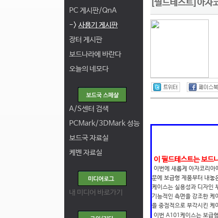
[필드테스트]아자코
PC 게시판/QnA
->
사용기 게시판
장터 게시판
보드나라에 바란다
오늘의 네모다
A/S센터 검색
PCMark/3DMark 성능
보드국 자료실
케벤 자료실
이 필드테스트는 보드
이번에 새롭게 아자코리아에
문에 보급형 제품부터 내놓은
케이스는 실용성과 디자인 
내 미디어 바로가기
기능적인 측면을 강조한 케
을 중점적으로 부각시킨 케
이번 A101케이스는 보급