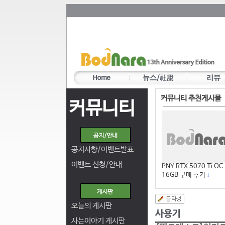
커뮤니티 추천게시물
커뮤니티
공지사항/이벤트발표
이벤트 신청/안내
PNY RTX 5070 Ti OC
16GB 구매 후기
1
오늘의 게시판
사는이야기 게시판