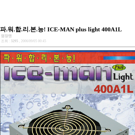
파.워.합.리.본.능! ICE-MAN plus light 400A1L
염장맨
조회 :
3295
, 2006/09/05 00:45