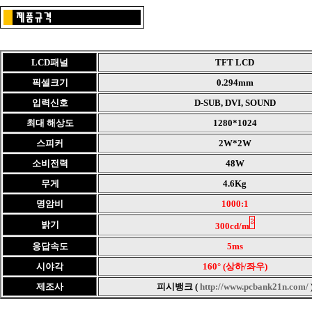
LCD패널
TFT LCD
픽셀크기
0.294mm
입력신호
D-SUB, DVI, SOUND
최대 해상도
1280*1024
스피커
2W*2W
소비전력
48W
무게
4.6Kg
명암비
1000:1
밝기
300cd/m
응답속도
5ms
시야각
160° (상하/좌우)
제조사
피시뱅크 (
http://www.pcbank21n.com/