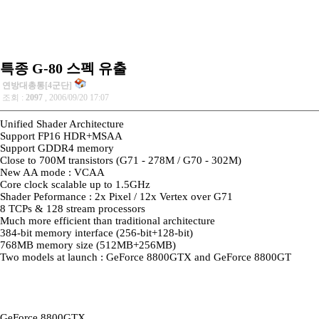
특종 G-80 스펙 유출
연방대총통[4군단]
조회 :
2097
, 2006/09/20 17:07
Unified Shader Architecture
Support FP16 HDR+MSAA
Support GDDR4 memory
Close to 700M transistors (G71 - 278M / G70 - 302M)
New AA mode : VCAA
Core clock scalable up to 1.5GHz
Shader Peformance : 2x Pixel / 12x Vertex over G71
8 TCPs & 128 stream processors
Much more efficient than traditional architecture
384-bit memory interface (256-bit+128-bit)
768MB memory size (512MB+256MB)
Two models at launch : GeForce 8800GTX and GeForce 8800GT
GeForce 8800GTX