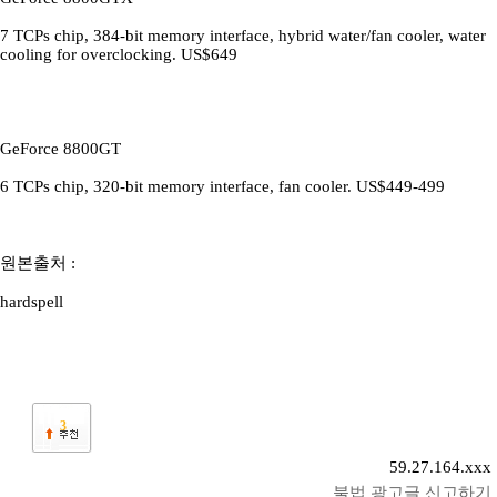
7 TCPs chip, 384-bit memory interface, hybrid water/fan cooler, water
cooling for overclocking. US$649
GeForce 8800GT
6 TCPs chip, 320-bit memory interface, fan cooler. US$449-499
원본출처 :
hardspell
3
59.27.164.xxx
불법 광고글 신고하기