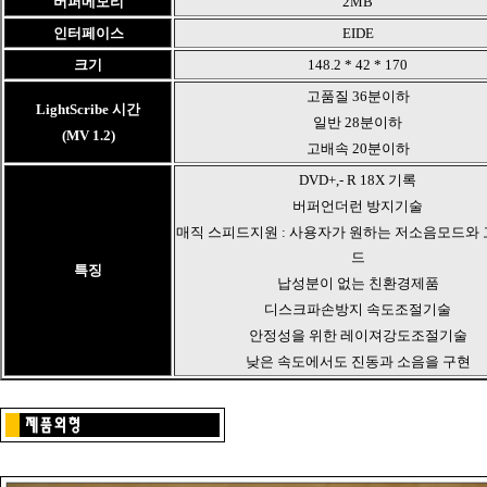
버퍼메모리
2MB
인터페이스
EIDE
크기
148.2 * 42 * 170
고품질 36분이하
LightScribe 시간
일반 28분이하
(MV 1.2)
고배속 20분이하
DVD+,- R 18X 기록
버퍼언더런 방지기술
매직 스피드지원 : 사용자가 원하는 저소음모드와
드
특징
납성분이 없는 친환경제품
디스크파손방지 속도조절기술
안정성을 위한 레이져강도조절기술
낮은 속도에서도 진동과 소음을 구현