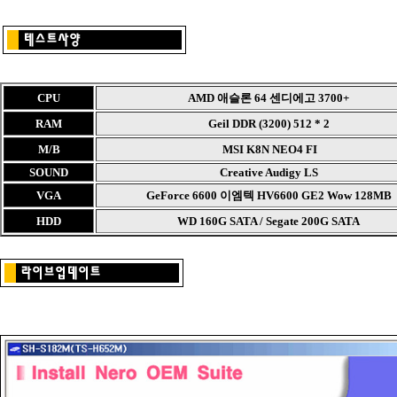
CPU
AMD 애슬론 64 센디에고 3700+
RAM
Geil DDR (3200) 512 * 2
M/B
MSI K8N NEO4 FI
SOUND
Creative Audigy LS
VGA
GeForce 6600 이엠텍 HV6600 GE2 Wow 128MB
HDD
WD 160G SATA / Segate 200G SATA