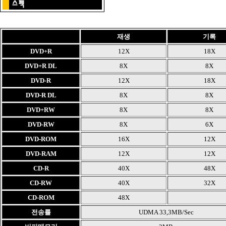
재생
기록
DVD+R
12X
18X
DVD+R DL
8X
8X
DVD-R
12X
18X
DVD-R DL
8X
8X
DVD+RW
8X
8X
DVD-RW
8X
6X
DVD-ROM
16X
12X
DVD-RAM
12X
12X
CD-R
40X
48X
CD-RW
40X
32X
CD-ROM
48X
전송률
UDMA 33,3MB/Sec