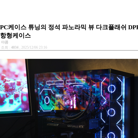
PC케이스 튜닝의 정석 파노라믹 뷰 다크플래쉬 DPF7
항형케이스
야콤
조회 :
4034
, 2025/12/06 23:16