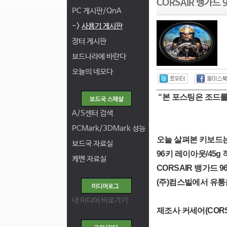
CORSAIR 뱅가드
PC 게시판/QnA
->
사용기 게시판
장터 게시판
보드나라에 바란다
오늘의 네모다
“본 포스팅은 조드를
A/S센터 검색
PCMark/3DMark 성능
오늘 살펴본 키보드는
보드국 자료실
96키 레이아웃/45
케벤 자료실
CORSAIR 뱅가드 
(주)컴스빌에서 유통
내 미디어 바로가기
제조사 커세어(CORS