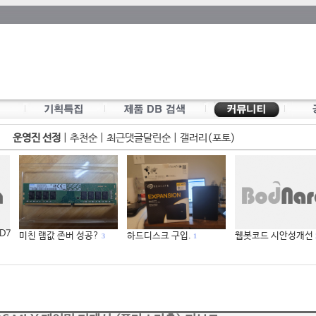
운영진 선정
|
추천순
|
최근댓글달린순
|
갤러리(포토)
 D7
미친 램값 존버 성공?
하드디스크 구입.
웹봇코드 시안성개선
3
1