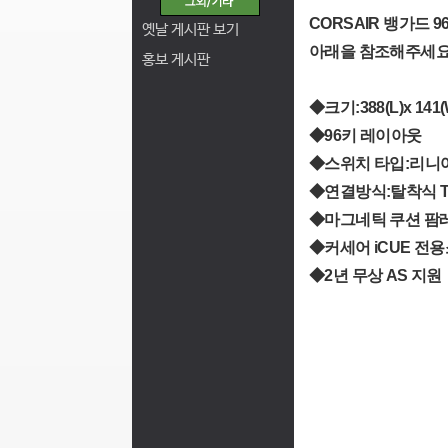
CORSAIR 뱅가드 
옛날 게시판 보기
아래을 참조해주세요
홍보 게시판
◆크기:388(L)x 141(
◆96키 레이아웃
◆스위치 타입:리니어(
◆연결방식:탈착식 Typ
◆마그네틱 쿠션 팜
◆커세어 iCUE 전
◆2년 무상 AS 지원