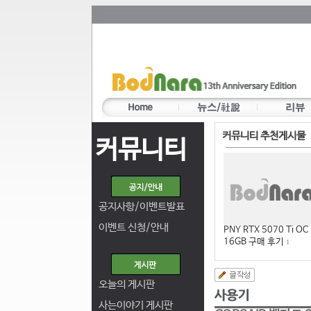
커뮤니티 추천게시물
커뮤니티
공지사항/이벤트발표
이벤트 신청/안내
PNY RTX 5070 Ti OC
16GB 구매 후기
1
오늘의 게시판
사는이야기 게시판