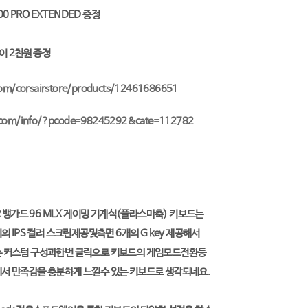
 PRO EXTENDED 증정
이 2천원 증정
.com/corsairstore/products/12461686651
a.com/info/?pcode=98245292&cate=112782
R 뱅가드 96 MLX 게이밍 기계식(플라스마축) 키보드는
의 IPS 컬러 스크린제공및측면 6개의 G key 제공해서
는 커스텀 구성과한번 클릭으로 키보드의 게임모드전환등
서 만족감을 충분하게 느낄수 있는 키보드로 생각되네요.