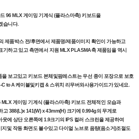
가드 96 MLX 게이밍 기계식 (플라스마축) 키보드을
겠습니다.
의 제품박스 전/후면에서 제품명/제품이미지 확인이 가능하고
표기하고 있고 측면에서 지원 MLX PLASMA축 제품임을 역시
품을 보고있고 키보드 본체및팜레스트는 우선 종이 포장으로 보호
pe-C to A 케이블및키캡 & 스위치 리무버와사용가이드가 있네요.
96 MLX 게이밍 기계식 (플라스마축) 키보드 전체적인 모습과
388(L)x 141(W) x 43mm(H) 크기에 0.994g의 무게로
아웃에 상단 오른쪽에 1.9크기의 IPS 컬러 스크린을 제공하여
미지및 작동 화면도 볼수있고 다이얼 노브로 음량(음소거)조절도