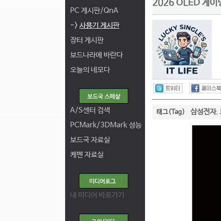
2026 OLED 게
PC 게시판/QnA
->
사용기 게시판
장터 게시판
보드나라에 바란다
오늘의 네모다
A/S센터 검색
삼성전자
태그(Tag)
,
PCMark/3DMark 성능
보드국 자료실
케벤 자료실
내 미디어 바로가기