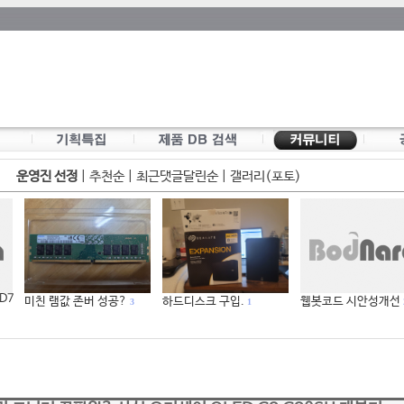
운영진 선정
|
추천순
|
최근댓글달린순
|
갤러리(포토)
 D7
미친 램값 존버 성공?
하드디스크 구입.
웹봇코드 시안성개선
3
1