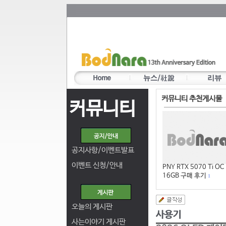
커뮤니티 추천게시물
커뮤니티
공지사항/이벤트발표
이벤트 신청/안내
PNY RTX 5070 Ti OC
16GB 구매 후기
1
오늘의 게시판
사는이야기 게시판