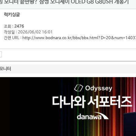
이밍 모니터 끝판왕? 삼성 오디세이 OLED G8 G80SH 개봉기
럭키싱글
조회 :
2476
작성일 : 2026/06/02 16:01
간편 URL :
http://www.bodnara.co.kr/bbs/bbs.html?D=20&num=1403
모니터