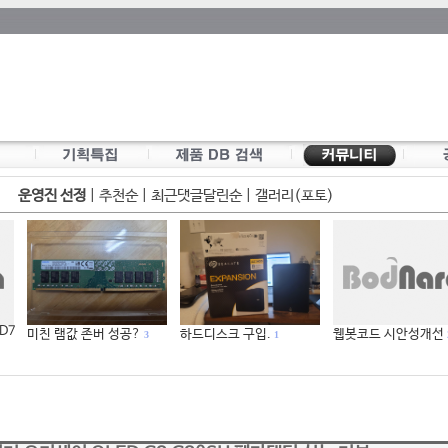
운영진 선정
|
추천순
|
최근댓글달린순
|
갤러리(포토)
 D7
미친 램값 존버 성공?
하드디스크 구입.
웹봇코드 시안성개선
3
1