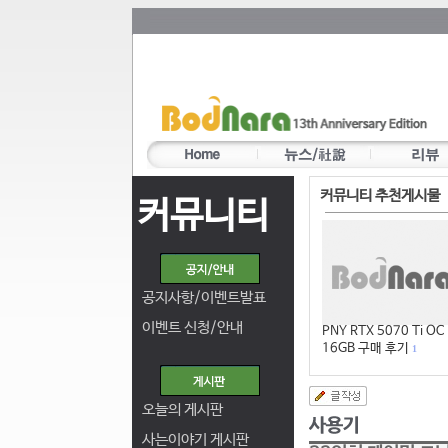
커뮤니티 추천게시물
커뮤니티
공지사항/이벤트발표
이벤트 신청/안내
PNY RTX 5070 Ti OC
16GB 구매 후기
1
오늘의 게시판
사는이야기 게시판