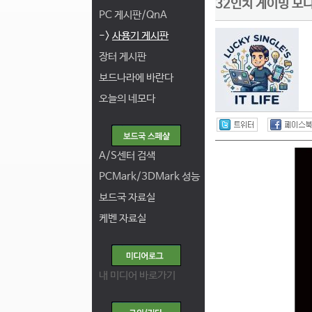
32인치 게이밍 모니
PC 게시판/QnA
->
사용기 게시판
장터 게시판
보드나라에 바란다
오늘의 네모다
A/S센터 검색
PCMark/3DMark 성능
보드국 자료실
케벤 자료실
내 미디어 바로가기