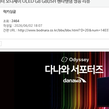
터 오디세이 OLED G8 G80SH 펜타탠덤 성능 리뷰
럭키싱글
조회 :
2464
작성일 : 2026/06/02 18:07
간편 URL :
http://www.bodnara.co.kr/bbs/bbs.html?D=20&num=1403