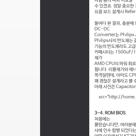
사람 몸의 피와 비교할
수 있겠죠. 정말 중요한
요즘 보드 설계시 Refe
들여다 본 결과, 충분해 
DC-DC
Converter는 Phil
Philips사의 반도체는
기능의 반도체라도 고급
커패시터는 1500uF/10
제가
AMD CPU의 파워 회
됩니다. 리플제거와 에
목적일텐데, 아마도 CP
꽤 괜찮은 설계라고 볼 
아래 사진은 Capacit
src="http://home
3-4. ROM BIOS
처음에는
몰랐습니다만, 여러분에게 
사에 인수 합병 되었다는