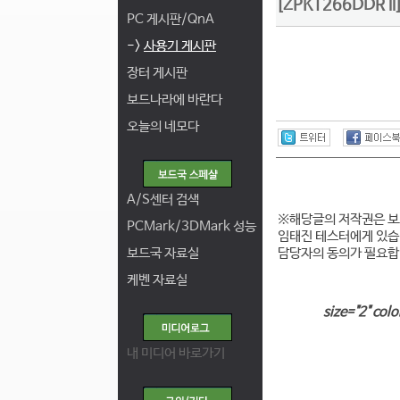
[ZPKT266DDR
PC 게시판/QnA
->
사용기 게시판
장터 게시판
보드나라에 바란다
오늘의 네모다
A/S센터 검색
※해당글의 저작권은 
PCMark/3DMark 성능
임태진 테스터에게 있습
보드국 자료실
담당자의 동의가 필요합
케벤 자료실
size="2" co
내 미디어 바로가기