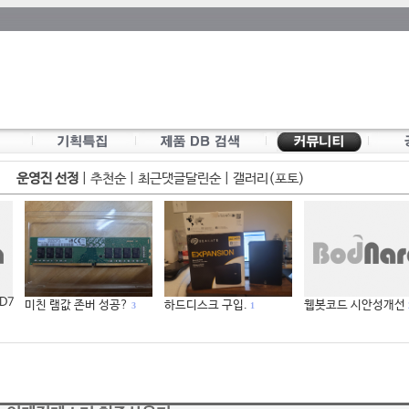
운영진 선정
|
추천순
|
최근댓글달린순
|
갤러리(포토)
 D7
미친 램값 존버 성공?
하드디스크 구입.
웹봇코드 시안성개선
3
1