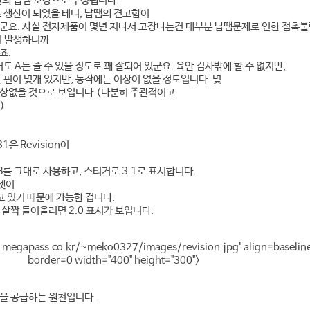
간의 납땜 보강으로 수정됩니다.
 생산이 되었을 테니, 납땜의 견고함이
군요. 사실 전자제품이 몇년 지나서 고장나는건 대부분 납땜문제로 인한 접촉
이 발생하니까
죠.
도 A는 줄 수 있을 정도로 꽤 잘되어 있군요. 육안 검사밖에 할 수 없지만,
 핀이 몇개 있지만, 동작에는 이상이 없을 정도입니다. 몇
상없을 것으로 보입니다.(다분히 주관적이고
)
1은 Revision이
CB를 그대로 사용하고, 스티커로 3.1로 표시합니다.
칩셋이
고 있기 때문에 가능한 겁니다.
살짝 들어올리면 2.0 표시가 보입니다.
.megapass.co.kr/~meko0327/images/revision.jpg" align=baselin
border=0 width="400" height="300">
을 공급하는 원천입니다.