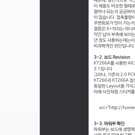
때문에, 일반적으로 약
이 제품도 비슷한 형태로
얼마나 되는지 궁금하더
이 많습니다. 접촉불량
주변회로가 맛이 가는거
결론은 A+까지는 아니어
약간 납이 부족해 보이는
년 정도 사용하는데는이
비과학적인 판단입니다.
3-2. 보드 Revision
KT266A를 사용한 AK3
3.1입니다.
그러나, 기존의 2.0 P
KT266과 KT266A 
동일한 Layout을 가지
아래 사진처럼 스티커를 
src="http://home
3-3. 파워부 확인
파워부는 보드에 생명력