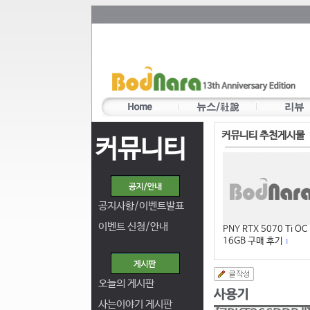
커뮤니티 추천게시물
커뮤니티
공지사항/이벤트발표
이벤트 신청/안내
PNY RTX 5070 Ti OC
16GB 구매 후기
1
오늘의 게시판
사는이야기 게시판