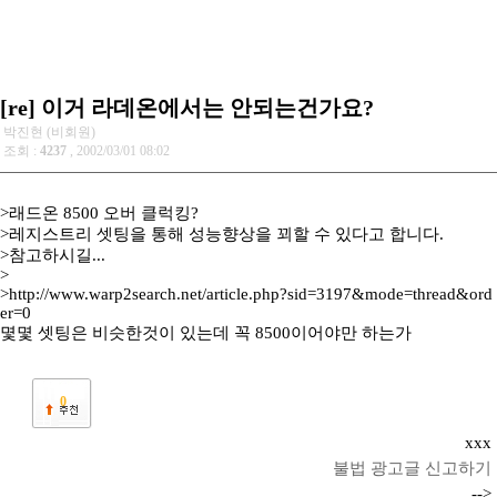
[re] 이거 라데온에서는 안되는건가요?
박진현 (비회원)
조회 :
4237
, 2002/03/01 08:02
>래드온 8500 오버 클럭킹?
>레지스트리 셋팅을 통해 성능향상을 꾀할 수 있다고 합니다.
>참고하시길...
>
>http://www.warp2search.net/article.php?sid=3197&mode=thread&ord
er=0
몇몇 셋팅은 비슷한것이 있는데 꼭 8500이어야만 하는가
0
xxx
불법 광고글 신고하기
-->