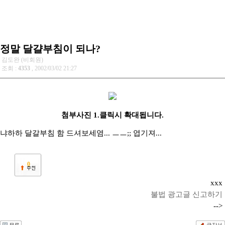
정말 달걀부침이 되나?
김도완 (비회원)
조회 :
4353
, 2002/03/02 21:27
첨부사진 1.클릭시 확대됩니다.
냐하하 달갈부침 함 드셔보세염... ㅡㅡ;; 엽기져...
0
xxx
불법 광고글 신고하기
-->