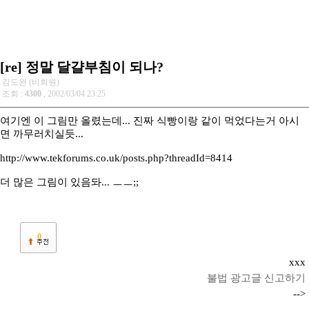
[re] 정말 달걀부침이 되나?
김도완 (비회원)
조회 :
4300
, 2002/03/04 23:25
여기엔 이 그림만 올렸는데... 진짜 식빵이랑 같이 먹었다는거 아시
면 까무러치실듯...
http://www.tekforums.co.uk/posts.php?threadId=8414
더 많은 그림이 있음돠... ㅡㅡ;;
0
xxx
불법 광고글 신고하기
-->