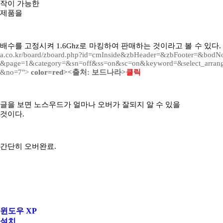
작이 가능한
제품을
배수를 고정시켜 1.6Ghz로 마킹하여 판매하는 것이라고 볼 수 있다.
a.co.kr/board/zboard.php?id=cmInside&zbHeader=&zbFooter=&bod
&page=1&category=&sn=off&ss=on&sc=on&keyword=&select_arran
&no=7">
color=red><출처: 보드나라>
클릭
글을 보면 노스우드가 얼마나 오버가 잘되지 알 수 있을
것이다.
간단히 오버완료.
윈도우 XP
설치