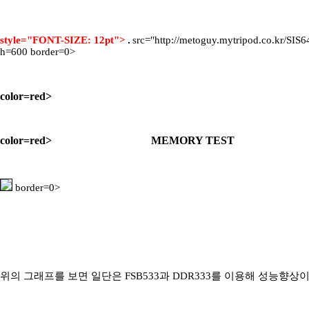
style="FONT-SIZE: 12pt">
src="http://metoguy.mytripod.co.kr/SIS6
h=600 border=0>
color=red>
color=red> MEMORY TEST
border=0>
위의 그래프를 보면 일단은 FSB533과 DDR333를 이용해 성능향상