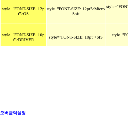
style="FON
style="FONT-SIZE: 12p
style="FONT-SIZE: 12pt">Micro
t">OS
Soft
style="FONT-SIZE: 10p
style="F
style="FONT-SIZE: 10pt">SIS
t">DRIVER
오버클럭설정