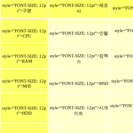
style="FONT-SIZE: 12p
style="FONT-SIZE: 12pt">제조
style="F
t">구분
사
style="F
style="FONT-SIZE: 12p
style="FONT-SIZE: 12pt">인텔
t">CPU
style="FONT-SIZE: 12pt">킹맥
style="FONT-SIZE: 12p
style="F
t">RAM
스
style="FONT-SIZE: 12p
style="FON
style="FONT-SIZE: 12pt">MSD
t">M/B
style="FO
style="FONT-SIZE: 12pt">시게
style="FONT-SIZE: 12p
t">HDD
이트