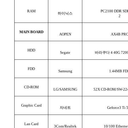
RAM
PC2100 DDR S
하이닉스
2
MAIN BOARD
AOPEN
AX4B PR
HDD
Segate
바라쿠다 4 40G 7200
FDD
Samsung
1.44MB FD
CD-ROM
LG/SAMSUNG
52X CD-ROM/SW-224
Graphic Card
자네트
Geforce3 Ti 
Lan Card
3Com/Realtek
10/100 Etherne