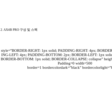
2. AX4B PRO 구성 및 스펙
style="BORDER-RIGHT: 1px solid; PADDING-RIGHT: 4px; BORDER-
ING-LEFT: 4px; PADDING-BOTTOM: 2px; BORDER-LEFT: 1px soli
BORDER-BOTTOM: 1px solid; BORDER-COLLAPSE: collapse" height=
Padding=0 width=500
border=1 bordercolordark="black" bordercolorlight="