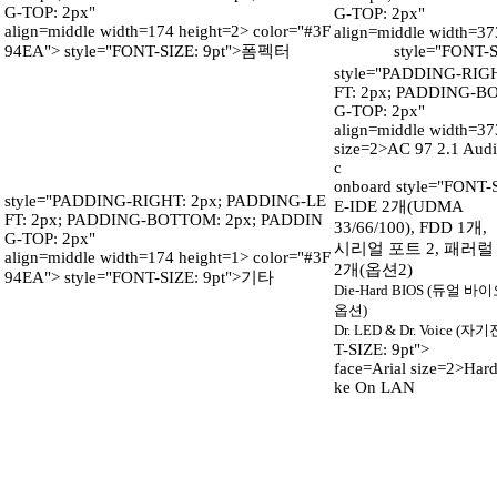
G-TOP: 2px"
G-TOP: 2px"
align=middle width=174 height=2>
color="#3F
align=middle width=37
94EA">
style="FONT-SIZE: 9pt">폼펙터
style="FONT-
style="PADDING-RIG
FT: 2px; PADDING-B
G-TOP: 2px"
align=middle width=37
size=2>AC 97 2.1 Audi
c
onboard
style="FONT-S
style="PADDING-RIGHT: 2px; PADDING-LE
E-IDE 2개(UDMA
FT: 2px; PADDING-BOTTOM: 2px; PADDIN
33/66/100), FDD 1개,
G-TOP: 2px"
시리얼 포트 2, 패러럴 포
align=middle width=174 height=1>
color="#3F
2개(옵션2)
94EA">
style="FONT-SIZE: 9pt">기타
Die-Hard BIOS (듀얼 바
옵션)
Dr. LED & Dr. Voice 
T-SIZE: 9pt">
face=Arial size=2>Har
ke On LAN