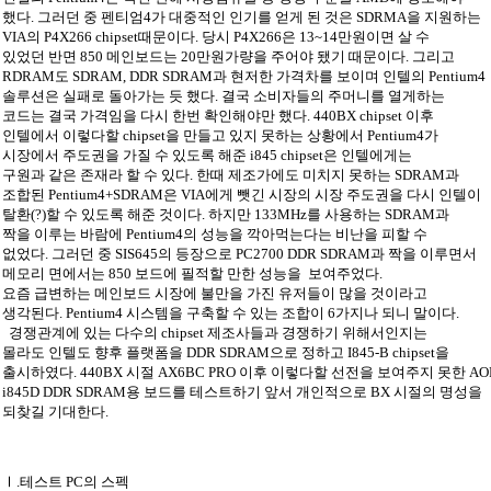
했다. 그러던 중 펜티엄4가 대중적인 인기를 얻게 된 것은 SDRMA을 지원하는
VIA의 P4X266 chipset때문이다. 당시 P4X266은 13~14만원이면 살 수
있었던 반면 850 메인보드는 20만원가량을 주어야 됐기 때문이다. 그리고
RDRAM도 SDRAM, DDR SDRAM과 현저한 가격차를 보이며 인텔의 Pentium4
솔루션은 실패로 돌아가는 듯 했다. 결국 소비자들의 주머니를 열게하는
코드는 결국 가격임을 다시 한번 확인해야만 했다. 440BX chipset 이후
인텔에서 이렇다할 chipset을 만들고 있지 못하는 상황에서 Pentium4가
시장에서 주도권을 가질 수 있도록 해준 i845 chipset은 인텔에게는
구원과 같은 존재라 할 수 있다. 한때 제조가에도 미치지 못하는 SDRAM과
조합된 Pentium4+SDRAM은 VIA에게 뺏긴 시장의 시장 주도권을 다시 인텔이
탈환(?)할 수 있도록 해준 것이다. 하지만 133MHz를 사용하는 SDRAM과
짝을 이루는 바람에 Pentium4의 성능을 깍아먹는다는 비난을 피할 수
없었다. 그러던 중 SIS645의 등장으로 PC2700 DDR SDRAM과 짝을 이루면서
메모리 면에서는 850 보드에 필적할 만한 성능을 보여주었다.
요즘 급변하는 메인보드 시장에 불만을 가진 유저들이 많을 것이라고
생각된다. Pentium4 시스템을 구축할 수 있는 조합이 6가지나 되니 말이다.
경쟁관계에 있는 다수의 chipset 제조사들과 경쟁하기 위해서인지는
몰라도 인텔도 향후 플랫폼을 DDR SDRAM으로 정하고 I845-B chipset을
출시하였다. 440BX 시절 AX6BC PRO 이후 이렇다할 선전을 보여주지 못한 AO
i845D DDR SDRAM용 보드를 테스트하기 앞서 개인적으로 BX 시절의 명성을
되찾길 기대한다.
Ⅰ.테스트 PC의 스펙