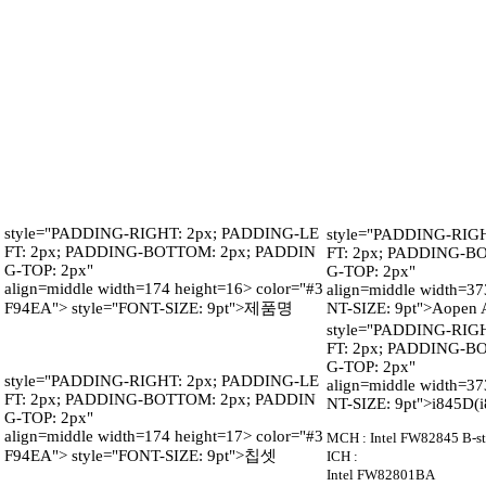
style="PADDING-RIGHT: 2px; PADDING-LE
style="PADDING-RIG
FT: 2px; PADDING-BOTTOM: 2px; PADDIN
FT: 2px; PADDING-B
G-TOP: 2px"
G-TOP: 2px"
align=middle width=174 height=16>
color="#3
align=middle width=37
F94EA">
style="FONT-SIZE: 9pt">제품명
NT-SIZE: 9pt">Aopen
style="PADDING-RIG
FT: 2px; PADDING-B
G-TOP: 2px"
style="PADDING-RIGHT: 2px; PADDING-LE
align=middle width=37
FT: 2px; PADDING-BOTTOM: 2px; PADDIN
NT-SIZE: 9pt">i845D(
G-TOP: 2px"
align=middle width=174 height=17>
color="#3
MCH : Intel FW82845 B-s
F94EA">
style="FONT-SIZE: 9pt">칩셋
ICH :
Intel FW82801BA