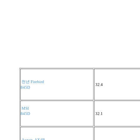
천년 Firebird
32.4
845D
MSI
845D
32.1
Aopen, AX4B