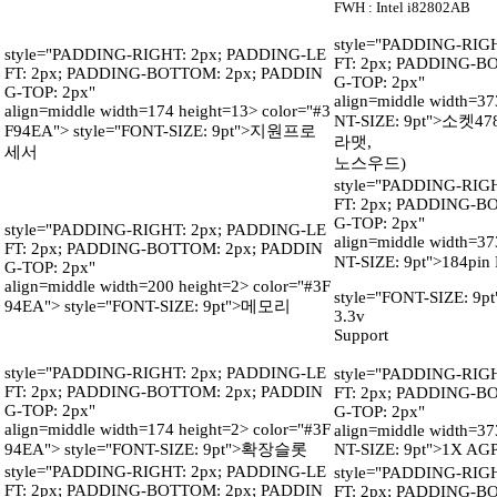
FWH : Intel i82802AB
style="PADDING-RIG
style="PADDING-RIGHT: 2px; PADDING-LE
FT: 2px; PADDING-B
FT: 2px; PADDING-BOTTOM: 2px; PADDIN
G-TOP: 2px"
G-TOP: 2px"
align=middle width=37
align=middle width=174 height=13>
color="#3
NT-SIZE: 9pt">소켓478
F94EA">
style="FONT-SIZE: 9pt">지원프로
라맷,
세서
노스우드)
style="PADDING-RIG
FT: 2px; PADDING-B
G-TOP: 2px"
style="PADDING-RIGHT: 2px; PADDING-LE
align=middle width=37
FT: 2px; PADDING-BOTTOM: 2px; PADDIN
NT-SIZE: 9pt">184p
G-TOP: 2px"
align=middle width=200 height=2>
color="#3F
style="FONT-SIZE: 9
94EA">
style="FONT-SIZE: 9pt">메모리
3.3v
Support
style="PADDING-RIGHT: 2px; PADDING-LE
style="PADDING-RIG
FT: 2px; PADDING-BOTTOM: 2px; PADDIN
FT: 2px; PADDING-B
G-TOP: 2px"
G-TOP: 2px"
align=middle width=174 height=2>
color="#3F
align=middle width=37
94EA">
style="FONT-SIZE: 9pt">확장슬롯
NT-SIZE: 9pt">1X AGP
style="PADDING-RIGHT: 2px; PADDING-LE
style="PADDING-RIG
FT: 2px; PADDING-BOTTOM: 2px; PADDIN
FT: 2px; PADDING-B