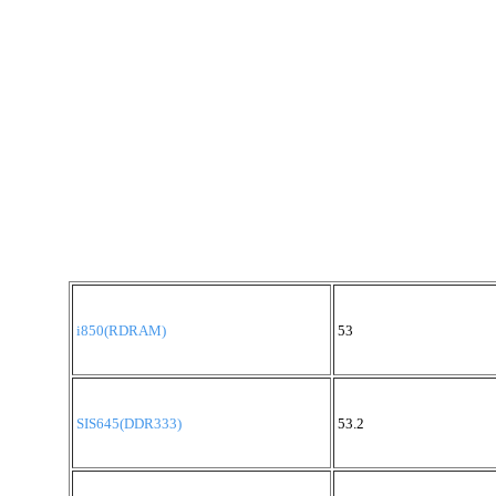
i850(RDRAM)
53
SIS645(DDR333)
53.2