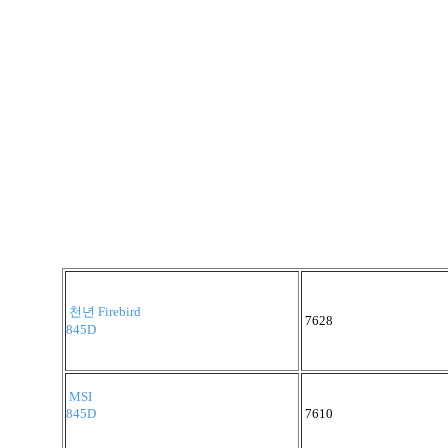
천년 Firebird
7628
845D
MSI
845D
7610