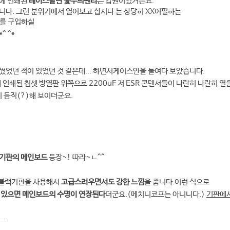
에 인쇄된
레이스달린 꽃무늬팬티
는 압권이었거든요.
니다. 그런 분위기에서 열어보고 삽시다 는 상당히 XX어필하는
를 구입하실
^ ^*
었던 적이 있었던 것 같은데... 하면서케이스안을 들여다 보았습니다.
 인쇄된 칩셋 방열판 위쪽으로 2200uF 저 ESR 콘덴서들이 나란히 나란히 열
히 듬직(?)해 보이더군요.
기판의 메인보드
등장~! 따라~ㄴ^^
O는 블랙기판을 사용해서
고급스러우면서도 강한 느낌
을 줍니다.
이런 식으로
 있으면 메인보드의 수명이 연장된다
더군요.(메치니코프는 아니니다.)
기판에
..