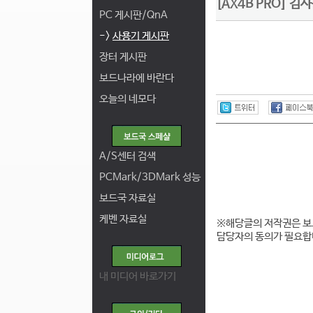
[AX4B PRO] 
PC 게시판/QnA
->
사용기 게시판
장터 게시판
보드나라에 바란다
오늘의 네모다
A/S센터 검색
PCMark/3DMark 성능
보드국 자료실
케벤 자료실
※해당글의 저작권은 보
담당자의 동의가 필요합
내 미디어 바로가기