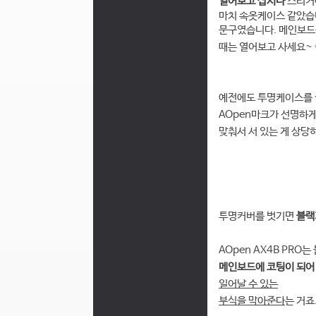
열어보고 삽시다
스티커
마치 속옷케이스 같았습
문구였습니다.
메인보드
때는 열어보고 사세요~ *
예전에도 투명케이스를 썼
AOpen마크가 선명하게
맞춰서 서 있는 게 상당
투명커버를 벗기면
블랙
AOpen AX4B PR
메인보드에 코팅이 되어
일어날 수 있는
부식을 막아준다
는 거죠.