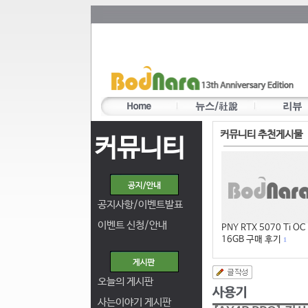
커뮤니티 추천게시물
커뮤니티
공지사항/이벤트발표
이벤트 신청/안내
PNY RTX 5070 Ti OC
16GB 구매 후기
1
오늘의 게시판
사는이야기 게시판