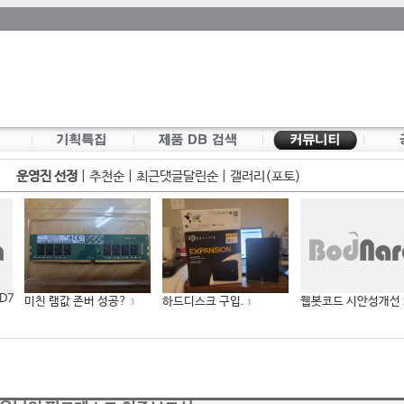
운영진 선정
|
추천순
|
최근댓글달린순
|
갤러리(포토)
 D7
미친 램값 존버 성공?
하드디스크 구입.
웹봇코드 시안성개선
3
1