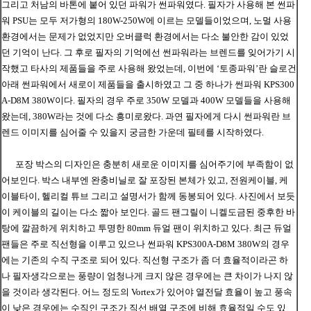
그리고 처남의 바톤에 붙어 있던 파워가 썬파워였다. 필자가 사용해 본 썬파
워 PSU는 모두 저가형의 180W-250W에 이르는 모델들이었으며, 노멀 사용
환경에서는 문제가 없었지만 오버클럭 환경에서는 다소 불안한 감이 있었
던 기억이 난다. 그 후로 필자의 기억에선 썬파워라는 브렌드를 잊어가기 시
작했고 타사의 제품들을 주로 사용해 왔었는데, 이번에 ‘토종파워’란 슬로건
아래 썬파워에서 새로이 제품들을 출시하였고 그 중 하나가 썬파워 KPS300
A-D8M 380W이다. 필자의 경우 주로 350W 모델과 400W 모델들을 사용해
왔는데, 380W라는 것에 다소 흥미로왔다. 과연 필자에게 다시 썬파워란 브
렌드 이미지를 심어줄 수 있을지 궁금한 가운데 필테를 시작하였다.
포장 박스의 디자인은 충분히 새로운 이미지를 심어주기에 부족함이 없
어보인다
. 박스 내부엔 완충비닐로 잘 포장된 본체가 있고, 전원케이블, 케
이블타이, 헬리컬 튜브 그리고 설명서가 함께 동봉되어 있다. 사진에서 보듯
이 케이블의 길이는 다소 짧아 보인다. 골드 팬그릴이 니켈도금된 중후한 바
탕에 깔끔하게 위치하고 투명한 80mm 듀얼 팬이 위치하고 있다. 최근 듀얼
팬들은 주로 직선형을 이루고 있으나 썬파워 KPS300A-D8M 380W의 경우
에는 기존의 수직 구조로 되어 있다. 직선형 구조가 좀 더 효율적이라곤 하
나 필자생각으로는 풍량이 엄청나게 크지 않은 경우에는 큰 차이가 나지 않
을 것이라 생각된다. 어느 정도의 Vortex가 있어야 열전달 효율이 높고 풍속
이 낮은 경우에는 수직인 구조가 직선 배열 구조에 비해 효율적일 수도 있