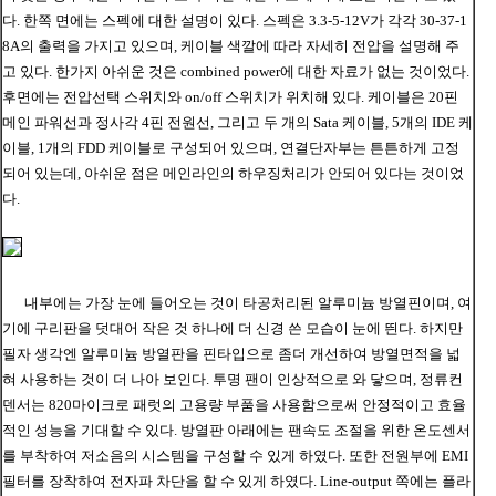
다. 한쪽 면에는 스펙에 대한 설명이 있다. 스펙은 3.3-5-12V가 각각 30-37-1
8A의 출력을 가지고 있으며, 케이블 색깔에 따라 자세히 전압을 설명해 주
고 있다. 한가지 아쉬운 것은 combined power에 대한 자료가 없는 것이었다.
후면에는 전압선택 스위치와 on/off 스위치가 위치해 있다. 케이블은 20핀
메인 파워선과 정사각 4핀 전원선, 그리고 두 개의 Sata 케이블, 5개의 IDE 케
이블, 1개의 FDD 케이블로 구성되어 있으며, 연결단자부는 튼튼하게 고정
되어 있는데, 아쉬운 점은 메인라인의 하우징처리가 안되어 있다는 것이었
다.
내부에는 가장 눈에 들어오는 것이 타공처리된 알루미늄 방열핀이며
, 여
기에 구리판을 덧대어 작은 것 하나에 더 신경 쓴 모습이 눈에 띈다. 하지만
필자 생각엔 알루미늄 방열판을 핀타입으로 좀더 개선하여 방열면적을 넓
혀 사용하는 것이 더 나아 보인다. 투명 팬이 인상적으로 와 닿으며, 정류컨
덴서는 820마이크로 패럿의 고용량 부품을 사용함으로써 안정적이고 효율
적인 성능을 기대할 수 있다. 방열판 아래에는 팬속도 조절을 위한 온도센서
를 부착하여 저소음의 시스템을 구성할 수 있게 하였다. 또한 전원부에 EMI
필터를 장착하여 전자파 차단을 할 수 있게 하였다. Line-output 쪽에는 플라