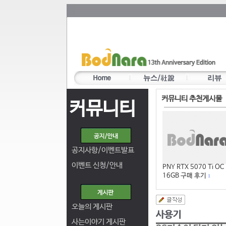
커뮤니티 추천게시물
커뮤니티
공지사항/이벤트발표
이벤트 신청/안내
PNY RTX 5070 Ti OC
16GB 구매 후기
1
오늘의 게시판
사는이야기 게시판