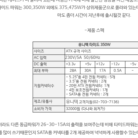
미드 파워는 300,350W 외에도 375,475W가 상위제품군으로 올라와 있는
마도 좀더 시간이 지난후에 출시될것 같다.
-제품 스펙
유니텍 타미드 350W
사이즈
ATX 규격 사이즈
230V/5A 50/60Hz
AC 입력
DC 출력
+3.3v
+5v
+12v
-12v
-5v
최대 부하
28A
30A
17A
0.5A
-
- 5.25"용 4핀 전원 커넥터 : 5개
- 3.5"용 전원 커넥터 : 2개
지원커넥터수
- 20핀 ATX 전원커넥터: 1개
- 4핀 보조전원커넥터 : 1개
- SATA용 전원 커넥터 : 2개
유니텍
제조/유통사
고객지원(02-703-7136)
소비자 가격
32000원 (다나와 최저가)
라도 다른 동급파워가 26-30-15A의 출력을 보여주는데 비해 타미드파워는 28
를 많이 쓰기때문인지 SATA용 커넥터를 2개 제공하여 넉넉하게 사용할수 있는데