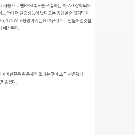
시 자동으로 팬RPM속도를 조절하는 회로가 장착되어
 어느쪽이 더 쿨링성능이 낫다고는 장담할순 없지만 아
375,475W 고용량파워는 BTX규격으로 만들어진것을
 예상된다.
에어비닐같은 완충재가 없다는것이 조금 서운했다.
면 좋겠다.