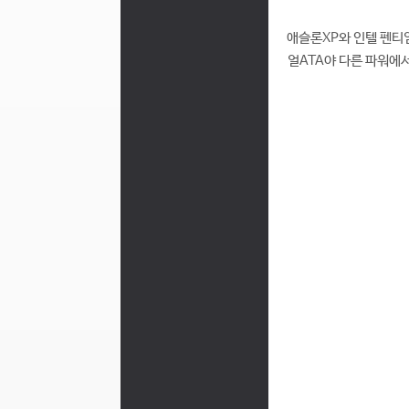
애슬론XP와 인텔 펜티
얼ATA야 다른 파워에