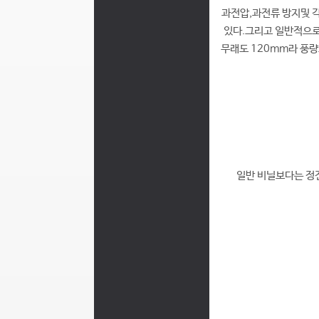
과전압,과전류 방지및 
있다.그리고 일반적으로
무래도 120mm라 풍량
일반 비닐보다는 정