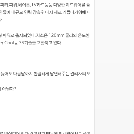
스피커,파워,베어본,TV카드등등 다양한 하드웨어를 출
 안좋아 대규모 인력 감축후 다시 새로 거듭나기위해 더
.
보급형 파워로 출시되었다.저소음 120mm 쿨러와 온도센
er Cool등 3S기술을 포함하고 있다.
 늦어도 다음날까지 친절하게 답변해주는 관리자의 모
이 아닐까?
으로 인식되어 있다.견고하기 때문에 피시방에서도 쓰고