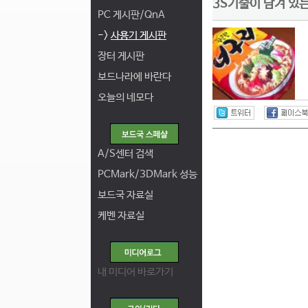
3S기술이 담겨 있는
PC 게시판/QnA
->
사용기 게시판
장터 게시판
보드나라에 바란다
오늘의 네모다
A/S센터 검색
PCMark/3DMark 성능
보드국 자료실
케벤 자료실
내 미디어 바로가기