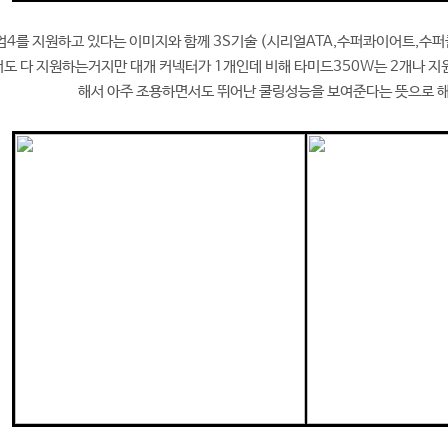
엄4를 지원하고 있다는 이미지와 함께 3S기술 (시리얼ATA,수퍼콰이어트,수퍼
서도 다 지원하는거지만 대개 커넥터가 1개인데 비해 타미드350W는 2개나 지
해서 아주 조용하면서도 뛰어난 쿨링성능을 보여준다는 뜻으로 해