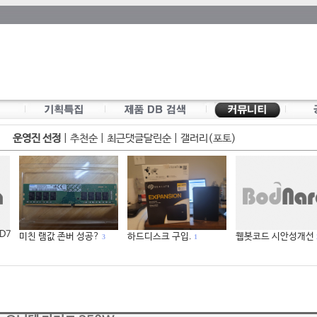
운영진 선정
|
추천순
|
최근댓글달린순
|
갤러리(포토)
 D7
미친 램값 존버 성공?
하드디스크 구입.
웹봇코드 시안성개선
3
1