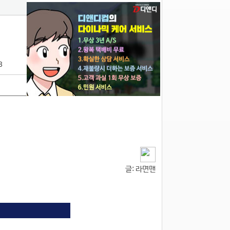
8
글: 라면맨