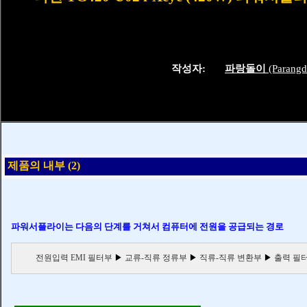
작성자:
파랑돌이
(Parangd
제품의 내부 (2)
파워서플라이는 다음의 단계를 거쳐서 컴퓨터에 전원을 공급되는 경로
전원입력 EMI 필터부
▶
교류-직류 정류부
▶
직류-직류 변환부
▶
출력 필터