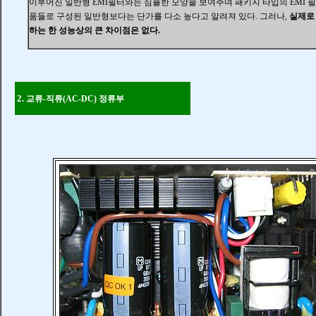
이루어진 일반형 EMI필터와는
심플한 모양을 보여주며 패키지 타입의
EMI 
품들로 구성된 일반형
보다는 단가를 다소 높다고 알려져 있다.
그러나,
실제로
하는 한 성능상의 큰 차이점은 없다.
2.
교류-직류(AC-DC) 정류부