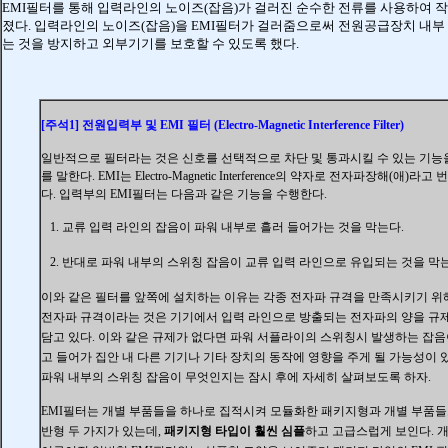
EMI필터를 통해 입력라인의 노이즈(잡음)가 걸러진 순수한 전류를 사용하여 
졌다. 입력라인의 노이즈(잡음)을 EMI필터가 걸러줌으로써 전원공급장치 내부
는 것을 방지하고 외부기기를 보호할 수 있도록 했다.
[주석1] 전원입력부 및 EMI 필터
(Electro-Magnetic Interference Filter)
일반적으로 필터라는 것은 신호를 선택적으로 차단 및 통과시킬 수 있는 기능
를 말한다
. EMI는 Electro-Magnetic Interference의 약자로 전자파장해(애)라고
다. 입력부의 EMI필터는 다음과 같은 기능을 수행한다.
1. 교류 입력 라인의 잡음이 파워 내부로 흘러 들어가는 것을 막는다.
2. 반대로 파워 내부의 스위칭 잡음이 교류 입력 라인으로 유입되는 것을 막는
이와 같은 필터를 앞쪽에 설치하는 이유는 각종 전자파 규격을 만족시키기 위
전자파 규격이라는 것은 기기에서 입력 라인으로 방출되는 전자파의 양을 규
담고 있다. 이와 같은 규제가 없다면 파워 서플라이의 스위칭시 발생하는 잡음
고 들어가 집안 내 다른 기기나 기타 장치의 동작에 영향을 주게 될 가능성이 
파워 내부의 스위칭 잡음이 무엇인지는 잠시 후에 자세히 살펴보도록 하자.
EMI필터는 개별 부품들을 하나로 집적시켜 모듈화한 패키지형과 개별 부품들
반형 두 가지가 있는데,
패키지형 타입이 훨씬 심플
하고 고급스럽게 보인다.