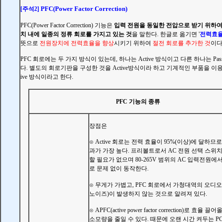
PFC(Power Factor
Correction
)
[주석2]
PFC(Power Factor
Correction
) 기능은
입력 전원을 동일한 전압으로 받기 위하
치 내에 일종의 정류 회로를 가지고 있는 것
을 말한다. 한글로 옮기면
'
전력효율
뜻으로
전원장치에 전력효율을 향상
시키기 위하여
절전 회로를 추가한 것
이다
PFC 회로에는 두 가지 방식이 있는데, 하나는 Active 방식이고 다른 하나는 Pass
다. 별도의 회로기판을 구성한 것을
Active방식이라 하고 기계적인 부품을 이용한
ive 방식이라고 한다.
PFC 기능의 종류
장점은
Active 회로는 전력 효율이 95%(이상)에 달하므
⊙
과가 가장 높다. 프리볼트로서 AC 전원 선택 스위
할 필요가 없으며 80-265V 범위의 AC 입력전원에
로 문제 없이 동작한다.
무게가 가볍고, PFC 회로에서 가청대역의 오디오
⊙
노이즈)이 발생하지 않는 것으로 알려져 있다.
APFC(active power factor correction)로 효율 
⊙
소모량을 줄일 수 있다. 때문에 오랜 시간 켜두는 P