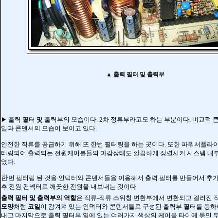
▲
출력 필터 및 출력부
출력 필터 및 출력부의 모습이다. 2차 정류부라고도 하는 부분이다. 비교적
▶
일과 콘덴서의 모습이 보이고 있다.
안전한 직류를 공급하기 위해 또 한번 필터링을 하는 곳이다. 또한 파워서플라
터링되어 출력되는 전원케이블들의 마감상태도 깔끔하게 정렬시켜 시스템 내
였다.
한
번 필터링 된 것을 인덕터와 콘덴서들을 이용해서 출력 필터를 만들어서 추
후 전원 컨넥터로 깨끗한 전원을 내보내는 것이다
출력 필터 및 출력부의 역할
은
직류
-직류 스위칭 변환부에서 변환되고 걸러진
모양
처럼
코
일
이 감겨져 있는 인덕터와 콘덴서들로 구성된 출력부 필터를 통하
내고 마지막으로 출력 필터부
옆에 있는 여러가지 색상의 케이블 타이에 묶인 