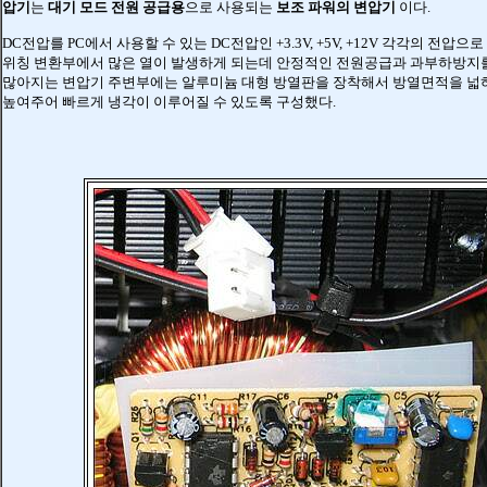
압기
는
대기 모드 전원 공급용
으로 사용되는
보조 파워의 변압기
이다.
DC전압를 PC에서 사용할 수 있는 DC전압인 +3.3V, +5V, +12V 각각의 전압으
위칭 변환부에서 많은 열이 발생하게 되는데 안정적인 전원공급과 과부하방지
많아지는 변압기 주변부에는 알루미늄 대형 방열판을 장착해서
방열면적을 넓
높여주어
빠르게 냉각이 이루어질 수 있도록 구성했다.