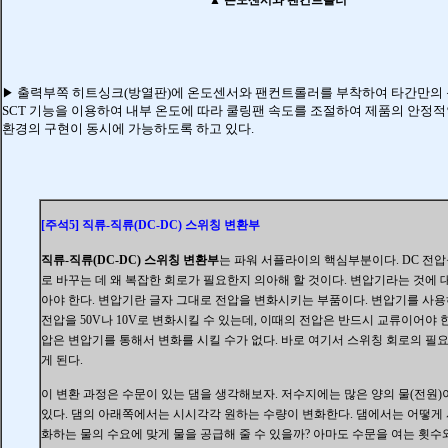
출력부쪽 히트싱크(방열판)에 온도센서와 팬컨트롤러를 부착하여 타간만의 
▶
SCT 기능을 이용하여 내부 온도에 따라 쿨링팬 속도를 조절하여 제품의 안정
환경의 구현이 동시에 가능하도록 하고 있다.
[주석5]
직류-직류(DC-DC) 스위칭 변환부
직류-직류(DC-DC) 스위칭 변환부
는
파워 서플라이의 핵심부분이다
. DC 전
로 바꾸는 데 왜 복잡한 회로가 필요한지 의아해 할 것이다. 변압기라는 것에
아야 한다. 변압기란 글자 그대로 전압을 변화시키는 부품이다. 변압기를 사용하
전압을 50V나 10V로 변화시킬 수 있는데, 이때의 전압은 반드시 교류이어야 한
압은 변압기를 통해서 변화를 시킬 수가 없다. 바로 여기서 스위칭 회로의 필
게 된다.
이 변환 과정은
수문이 있는 댐을 생각해보자. 저수지에는 많은 양의 물(전원)
있다. 댐의 아래쪽에서는 시시각각 원하는 수량이 변화한다. 댐에서는 어떻게
화하는 물의 수요에 맞게 물을 공급해 줄 수 있을까? 아마도 수문을 여는 횟수