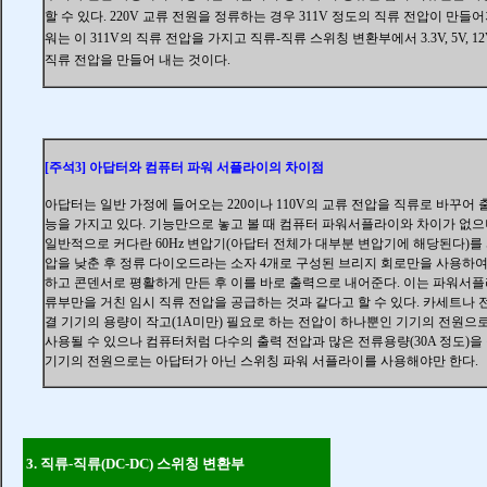
할 수 있다
. 220V 교류 전원을 정류하는 경우 311V 정도의 직류 전압이 만들어
워는 이 311V의 직류 전압을 가지고 직류-직류 스위칭 변환부에서 3.3V, 5V, 1
직류 전압을 만들어 내는 것이다.
[주석3]
아답터와 컴퓨터 파워 서플라이의 차이점
아
답터는 일반 가정에 들어오는
220이나 110V의 교류 전압을 직류로 바꾸어
능을 가지고 있다. 기능만으로 놓고 볼 때 컴퓨터 파워서플라이와 차이가 없
일반적으로 커다란 60Hz 변압기(아답터 전체가 대부분 변압기에 해당된다)를
압을 낮춘 후 정류 다이오드라는 소자 4개로 구성된 브리지 회로만을 사용하여
하고 콘덴서로 평활하게 만든 후 이를 바로 출력으로 내어준다. 이는 파워서
류부만을 거친 임시 직류 전압을 공급하는 것과 같다고 할 수 있다. 카세트나
결 기기의 용량이 작고(1A미만) 필요로 하는 전압이 하나뿐인 기기의 전원으
사용될 수 있으나 컴퓨터처럼 다수의 출력 전압과 많은 전류용량(30A 정도)을
기기의 전원으로는 아답터가 아닌 스위칭 파워 서플라이를 사용해야만 한다.
3.
직류-직류(DC-DC) 스위칭 변환부