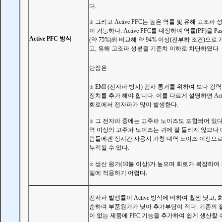
다.
그리고 Active PFC는 높은 역률 및 유해 고조파 
⊙
이 가능하다. Active PFC를 내장하여 역률(PF)을 Pass
Active PFC 방식
(약 75%)와 비교해 약 94% 이상(전부하 조건)으로
고, 유해 고조파 성분을 기준치 이하로 차단하였다
단점은
EMI (전자파 방지) 검사 통과를 위하여 보다 강
⊙
장치를 추가 해야 합니다. 이를 다르게 설명하면 Activ
회로에서 전자파가 많이 발생한다.
그 전자파 중에는 고주파 노이즈도 포함되어 있다.
⊙
역 이상의 고주파 노이즈는 귀에 잘 들리지 않으나 
람들에겐 장시간 사용시 가청 대역 노이즈 이상으
누적될 수 있다.
생산 원가(10불 이상)가 높으며 회로가 복잡하여
⊙
델에 적용하기 어렵다.
전자파 발생률이 Active 방식에 비하여 훨씬 낮고, 
순하며 부품원가가 낮아 추가부담이 적다. 기존의
이 없는 제품에 PFC 기능을 추가하여 쉽게 생산할 