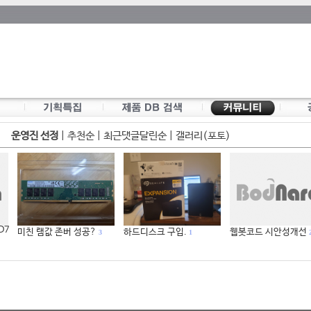
운영진 선정
|
추천순
|
최근댓글달린순
|
갤러리(포토)
 D7
미친 램값 존버 성공?
하드디스크 구입.
웹봇코드 시안성개선
3
1
2