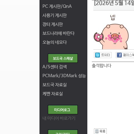
[2026년 5월 1
PC 게시판/QnA
사용기 게시판
장터 게시판
보드나라에 바란다
오늘의 네모다
출석합니다
A/S센터 검색
PCMark/3DMark 성능
보드국 자료실
케벤 자료실
내 미디어 바로가기
I