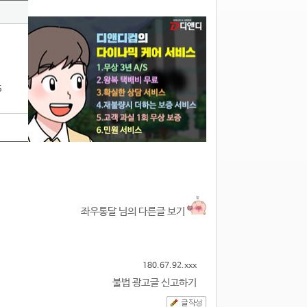
5
좌우통달 님의 다른글 보기
180.67.92.xxx
불법 광고글 신고하기