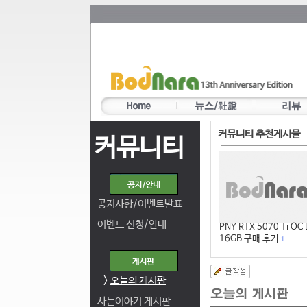
커뮤니티 추천게시물
커뮤니티
공지사항/이벤트발표
이벤트 신청/안내
PNY RTX 5070 Ti OC
16GB 구매 후기
1
->
오늘의 게시판
사는이야기 게시판