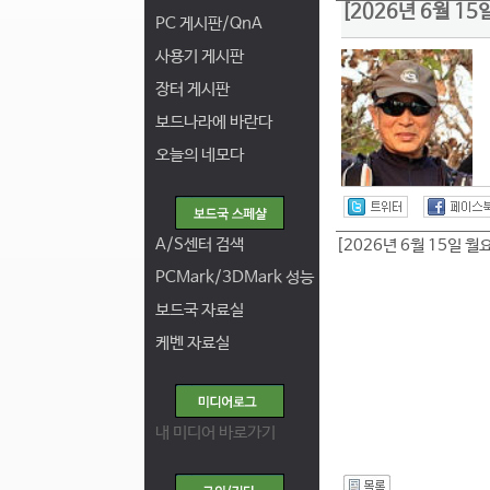
[2026년 6월 1
PC 게시판/QnA
사용기 게시판
장터 게시판
보드나라에 바란다
오늘의 네모다
A/S센터 검색
[2026년 6월 15일 월
PCMark/3DMark 성능
보드국 자료실
케벤 자료실
내 미디어 바로가기