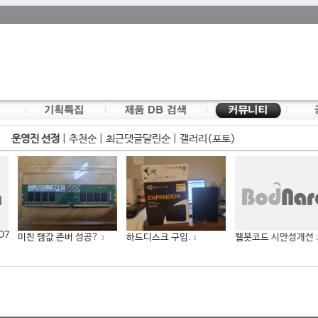
운영진 선정
|
추천순
|
최근댓글달린순
|
갤러리(포토)
 D7
미친 램값 존버 성공?
하드디스크 구입.
웹봇코드 시안성개선
3
1
2