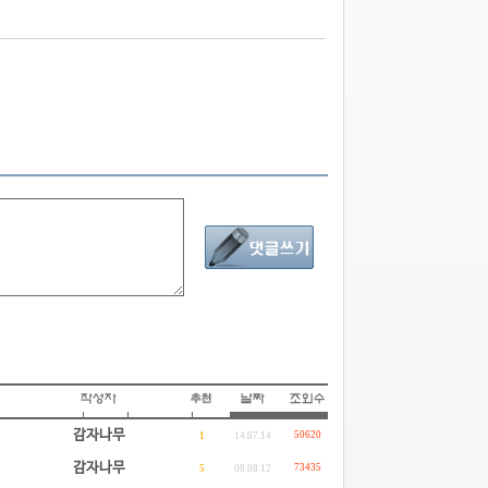
감자나무
50620
1
14.07.14
감자나무
73435
5
08.08.12