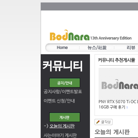
커뮤니티 추천게시물
커뮤니티
공지사항/이벤트발표
이벤트 신청/안내
PNY RTX 5070 Ti OC
16GB 구매 후기
1
->
오늘의 게시판
사는이야기 게시판