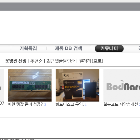
운영진 선정
|
추천순
|
최근댓글달린순
|
갤러리(포토)
 D7
미친 램값 존버 성공?
하드디스크 구입.
웹봇코드 시안성개선
3
1
2