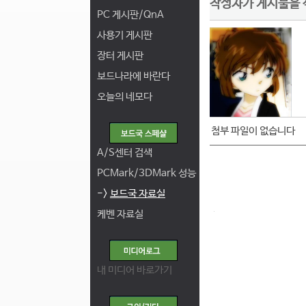
작성자가 게시물을 
PC 게시판/QnA
사용기 게시판
장터 게시판
보드나라에 바란다
오늘의 네모다
첨부 파일이 없습니다
A/S센터 검색
PCMark/3DMark 성능
->
보드국 자료실
케벤 자료실
내 미디어 바로가기