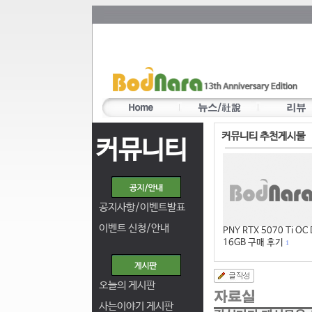
커뮤니티 추천게시물
커뮤니티
공지사항/이벤트발표
이벤트 신청/안내
PNY RTX 5070 Ti OC
16GB 구매 후기
1
오늘의 게시판
사는이야기 게시판