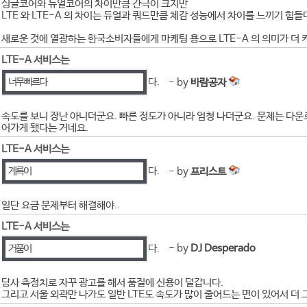
싱글코어와 듀얼코어의 차이만큼 간극이 크지만
LTE 와 LTE-A 의 차이는 듀얼과 쿼드만큼 체감 성능에서 차이를 느끼기 힘들
새로운 것에 열광하는 한국소비자들에게 마케팅 용으로 LTE-A 의 의미가 더 
LTE-A 서비스는
너무 빠르다
다.
- by
바람공자
속도를 보니 장난 아니더군요. 빠른 정도가 아니라 엄청 나더군요. 문제는 다
어가게 됐다는 거네요.
LTE-A 서비스는
계륵이
다.
- by
프리스트
일단 요금 문제부터 해결해야..
LTE-A 서비스는
거품이
다.
- by
DJ Desperado
당사 측정치로 자꾸 광고를 해서 품질에 신용이 덜갑니다.
그리고 서울 외곽만 나가도 일반 LTE도 속도가 많이 줄어드는 면이 있어서 더