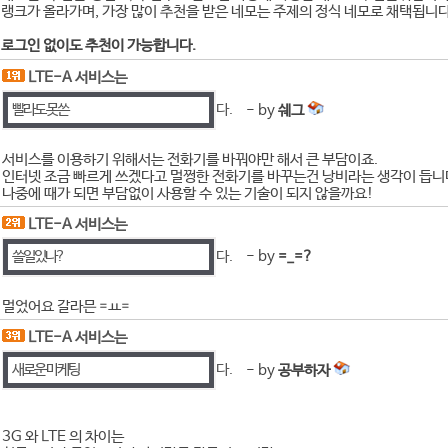
랭크가 올라가며, 가장 많이 추천을 받은 네모는 주제의 정식 네모로 채택됩니다
로그인 없이도 추천이 가능합니다.
LTE-A 서비스는
빨라도 못쓴
다.
- by
쉐그
서비스를 이용하기 위해서는 전화기를 바꿔야만 해서 큰 부담이죠.
인터넷 조금 빠르게 쓰겠다고 멀쩡한 전화기를 바꾸는건 낭비라는 생각이 듭니
나중에 때가 되면 부담없이 사용할 수 있는 기술이 되지 않을까요!
LTE-A 서비스는
쓸일있나?
다.
- by
=_=?
멀었어요 갈라믄 =ㅛ=
LTE-A 서비스는
새로운 마케팅
다.
- by
공부하자
3G 와 LTE 의 차이는