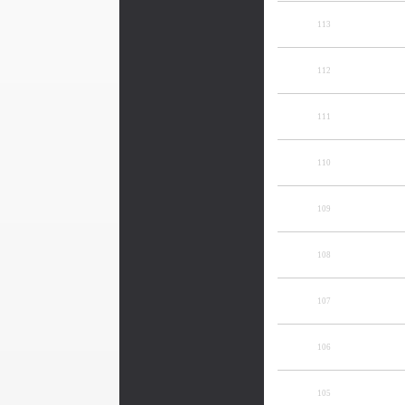
113
112
111
110
109
108
107
106
105