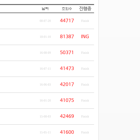
진행중
44717
08-07-20
Finish
81387
ING
18-01-10
50371
16-08-09
Finish
41473
16-07-11
Finish
42017
16-06-03
Finish
41075
16-01-20
Finish
42469
15-08-03
Finish
41600
15-05-11
Finish