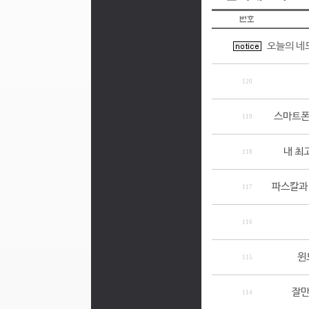
오늘의 네
120
스마트폰
119
내 최
118
파스칼과 
117
116
윈
115
잘만
114