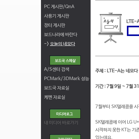
PC 게시판/QnA
사용기 게시판
LTE-
장터 게시판
보드나라에 바란다
->
오늘의 네모다
A/S센터 검색
주제 : LTE-A는 네모다
PCMark/3DMark 성능
기간 : 7월 9일 ~ 7월 3
보드국 자료실
케벤 자료실
7월부터 SK텔레콤을 시
SK텔레콤에 이어 LG U
내 미디어 바로가기
시작하지 못한 KT는 기
있는데요.