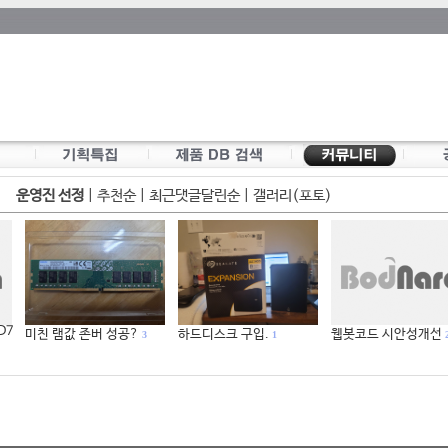
운영진 선정
|
추천순
|
최근댓글달린순
|
갤러리(포토)
 D7
미친 램값 존버 성공?
하드디스크 구입.
웹봇코드 시안성개선
3
1
2