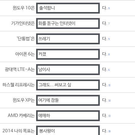
윈도우 10은
출석합니
다.
9
기가인터넷은
화를 돋구는 인터넷이
다.
7
'단통법'은
쓰레기
다.
9
아이폰 6는
커졌
다.
8
광대역 LTE-A는
남이사
다.
6
하스웰 리프레시는
그래도... 써보고 싶
다.
11
윈도우 XP는
여기에 잠들
다.
14
AMD 카베리는
애매하
다.
13
2014 나의 목표는
봉사왕이
다.
30