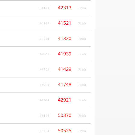
42313
15-01-23
Finish
41521
14-11-07
Finish
41320
14-10-01
Finish
41939
14-09-17
Finish
41429
14-07-28
Finish
41748
14-05-14
Finish
42921
14-03-04
Finish
50370
14-01-16
Finish
50525
13-12-31
Finish