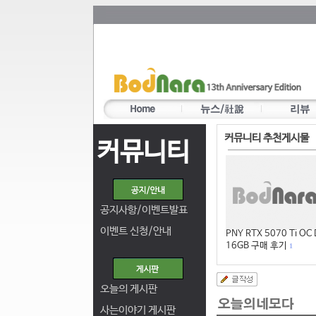
커뮤니티 추천게시물
커뮤니티
공지사항/이벤트발표
이벤트 신청/안내
PNY RTX 5070 Ti OC
16GB 구매 후기
1
오늘의 게시판
사는이야기 게시판