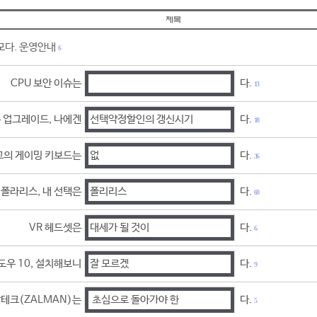
모다. 운영안내
6
CPU 보안 이슈는
다.
13
 업그레이드, 나에겐
선택약정할인의 갱신시기
다.
18
고의 게이밍 키보드는
없
다.
36
폴라리스, 내 선택은
폴리리스
다.
60
VR 헤드셋은
대세가 될 것이
다.
6
도우 10, 설치해보니
잘 모르겠
다.
9
테크(ZALMAN)는
초심으로 돌아가야 한
다.
5