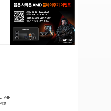
TE-A를
 막고