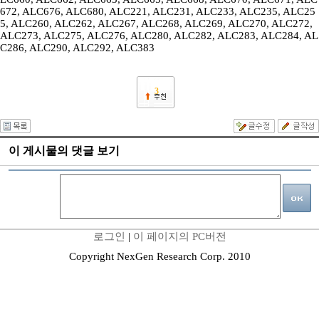
672, ALC676, ALC680, ALC221, ALC231, ALC233, ALC235, ALC25
5, ALC260, ALC262, ALC267, ALC268, ALC269, ALC270, ALC272,
ALC273, ALC275, ALC276, ALC280, ALC282, ALC283, ALC284, AL
C286, ALC290, ALC292, ALC383
3
이 게시물의 댓글 보기
로그인
|
이 페이지의 PC버전
Copyright NexGen Research Corp. 2010