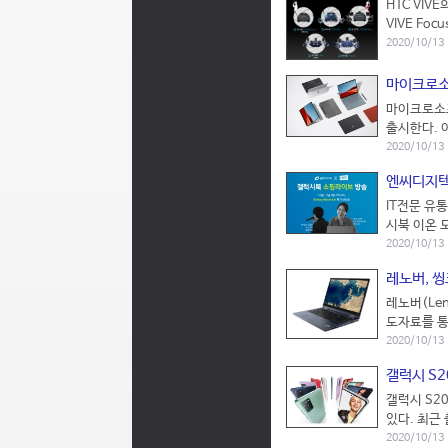
HTC VIV
VIVE Fo
2020/10/1
마이크로소
마이크로소프
출시한다. 
2020/10/13
엔씨디지텍
IT전문 유
시북 이온 
2020/10/13
레노버, 씽
레노버(Le
도자료를 통
2020/10/13
갤럭시 S2
갤럭시 S2
있다. 최근 
2020/10/13