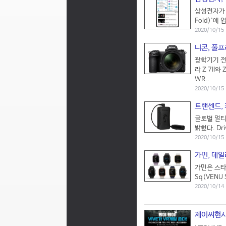
삼성전자가 
Fold)'
2020/10/15
니콘, 풀프레
광학기기 전
라 Z 7II
WR..
2020/10/15
트랜센드, 
글로벌 멀티
밝혔다. Dr
2020/10/15
가민, 데일
가민은 스타
Sq(VENU
2020/10/1
제이씨현시스