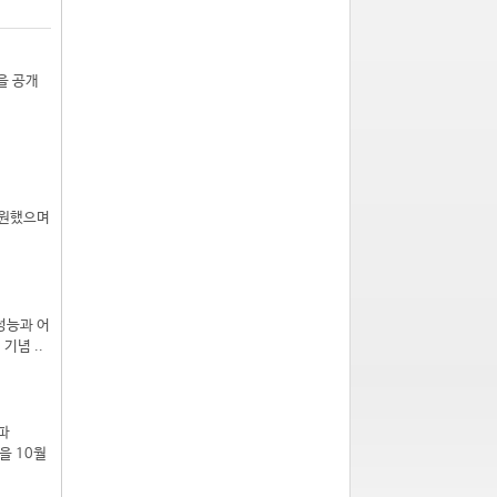
)을 공개
 출원했으며
 성능과 어
기념 ..
파
을 10월