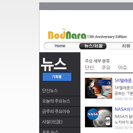
뉴스
주요 세부 분류
단신
주요
이슈
SK텔레콤,
SK텔레콤(
단신뉴스
공하는 'T
2020/10/19
오늘의 주요뉴스
NASA의
금주의 주요이슈
NASA가 
사설(社說)
노키아가 포
2020/10/19
포토 뉴스