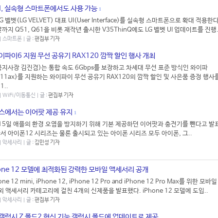
UI, 실속형 스마트폰에서도 사용 가능
1
G 벨벳(LG VELVET) 대표 UI(User Interface)를 실속형 스마트폰으로 확대 적용한
까지 Q51, Q61을 비롯 재작년 출시한 V35ThinQ에도 LG 벨벳 UI 업데이트를 진행.
 | 스마트폰 | 글 :
편집부 기자
이파이6 지원 무선 공유기 RAX120 깜짝 할인 행사 개최
지사장 김진겸)는 통합 속도 6Gbps를 보장하고 차세대 무선 표준 방식인 와이파
.11ax)를 지원하는 와이파이 무선 공유기 RAX120의 깜짝 할인 및 사은품 증정 행사
1..
 | WiFi/이동통신 | 글 :
편집부 기자
랑스에서는 이어팟 제공 유지
1
 15일 애플의 환경 오염을 방지하기 위해 기본 제공하던 이어팟과 충전기를 뺀다고 발
서 아이폰12 시리즈는 물론 출시되고 있는 아이폰 시리즈 모두 아이폰, 그..
 | 악세사리 | 글 :
김민성 기자
hone 12 모델에 최적화된 강력한 모바일 액세서리 공개
ne 12 mini, iPhone 12, iPhone 12 Pro and iPhone 12 Pro Max를 위한 모바
외 액세서리 카테고리에 걸친 4개의 신제품을 발표했다. iPhone 12 모델에 도입..
 | 악세사리 | 글 :
편집부 기자
갤럭시 Z 폴드2 혁신 기능 갤럭시 폴드에 업데이트로 제공