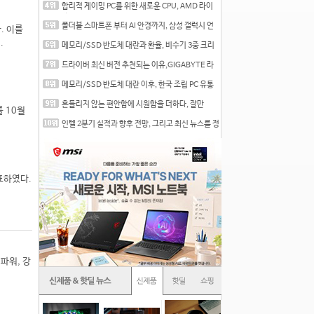
합리적 게이밍 PC를 위한 새로운 CPU, AMD 라이
젠 7 7700
폴더블 스마트폰 부터 AI 안경까지, 삼성 갤럭시 언
다. 이를
팩 20
.
메모리/SSD 반도체 대란과 환율, 비수기 3중 크리
를 맞는
드라이버 최신 버전 추천되는 이유,GIGABYTE 라
데온 RX 7
메모리/SSD 반도체 대란 이후, 한국 조립 PC 유통
시장은
흔들리지 않는 편안함에 시원함을 더하다, 잘만
를 10월
CNPS12X
인텔 2분기 실적과 향후 전망, 그리고 최신 뉴스를 정
리
표하였다.
일 파워, 강