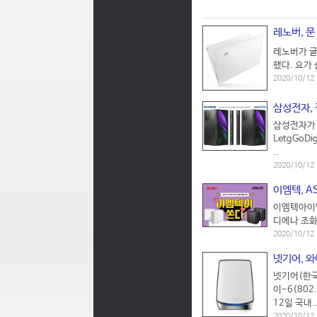
레노버, 문
레노버가 글로
했다. 요가 
2020/10/12
삼성전자, 
삼성전자가 
LetgGo
..
2020/10/12
이엠텍, A
이엠텍아이엔
디에나 조화롭
2020/10/12
넷기어, 와
넷기어(한국
이-6(802
12일 국내.
2020/10/12