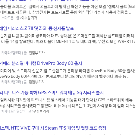
폴더블 스마트폰 '갤럭시 Z 폴드2'에 탑재된 혁신 기능을 이전 모델 '갤럭시 폴드(Gal
에 업데이트로 제공한다. 삼성전자는 보도자료를 통해 혁신적인 기능과 사용자 경험을 ..
 | 스마트폰 | 글 :
이수원 기자
임 미러리스 Z 7II 및 Z 6II 등 신제품 발표
문기업 니콘(니콘이미징코리아 대표: 정해환)은 Z 마운트를 채택한 풀프레임 미러리
와 Z 6II를 14일 발표했다. 이와 더불어 MB-N11 파워 배터리 팩, 무선 리모콘 WR-R11
 | 카메라/캠코더 | 글 :
편집부 기자
카메라 분리형 바디캠 DrivePro Body 60 출시
미디어 및 스토리지 전문 기업 트랜센드가 분리형 바디캠 DrivePro Body 60을 출
ivePro Body 60은 카메라가 본체로부터 분리되어있기 때문에 헬멧이나 의복 등 ..
 | 카메라/캠코더 | 글 :
편집부 기자
리 피트니스 기능 특화 GPS 스마트워치 베뉴 Sq 시리즈 출시
일리시한 디자인에 피트니스 및 헬스케어 기능을 대거 탑재한 GPS 스마트워치 베뉴
 Sq) 시리즈를 출시했다고 밝혔다. 베뉴 Sq 시리즈는 1.3인치 사각형 터치 컬러 디스플
4 | 차세대모바일장비 | 글 :
편집부 기자
템, HTC VIVE 구매 시 Steam FPS 게임 및 월렛 코드 증정