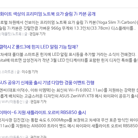
 화이트 색상의 프리미엄 노트북 요가 슬림 7i 카본 공개
벌 차원에서 선보이는 프리미엄 노트북 요가 슬림 7i 카본(Yoga Slim 7i Carbon
슬림 7i 카본은 깃털만큼 가벼운 966g 무게와 13.3인치(33.78cm) 디스플레이를..
 | 태블릿/노트북 | 글 :
편집부 기자
갤럭시 Z 폴드3에 힌지 LED 알림 기능 탑재?
차세대 폴더블 스마트폰 힌지에 LED 알림 표시등을 추가할 거라는 소식이 전해졌다.
Digital에 따르면 삼성전자가 작년 3월 LED 인디케이터를 포함한 힌지 디자인 특허를
 | 스마트폰 | 글 :
이수원 기자
SUS 공유기 신제품 출시 기념 다양한 경품 이벤트 진행
씨(대표:이덕수, 이하 이엠텍)는 최신의 Wi-Fi 6(802.11ax)를 지원하는 강력한
게 배치되는 고급스러운 디자인의 ASUS ZenWiFi XT8 메시 와이파이 공유기 출시 
 | WiFi/이동통신 | 글 :
편집부 기자
이파이-6 지원 새틀라이트 오르비 RBS850 출시
지사장 김진겸)는 통합 속도 6,000Mbps를 보장하고 차세대 무선 표준 방식인 와이
.11ax)를 지원하는 AX6000 트라이 밴드 메시 와이파이 새틀라이트 오르비 RBS850
.
 | WiFi/이동통신 | 글 :
편집부 기자