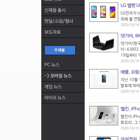
LG 벨벳 
신제품 출시
LG전자가 L
위해 올 연말
핫딜/쇼핑/행사
2020/10/19
보도자료
넷기어, 와
넷기어(한국
이-6(802
19일부터 1
2020/10/19
PC 뉴스
애플, 프
-> 모바일 뉴스
지난 10월
발표에 따라
게임 뉴스
2020/10/16
라이프 뉴스
벨킨, iP
벨킨이 iPho
화유리, 그 
2020/10/15
삼성전자, 