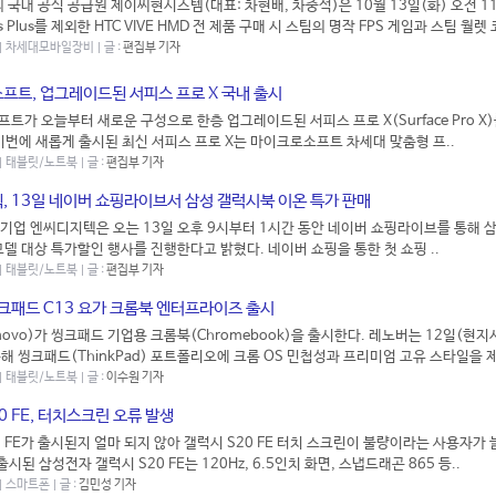
E의 국내 공식 공급원 제이씨현시스템(대표: 차현배, 차중석)은 10월 13일(화) 오전 
cus Plus를 제외한 HTC VIVE HMD 전 제품 구매 시 스팀의 명작 FPS 게임과 스팀 월렛 
3 | 차세대모바일장비 | 글 :
편집부 기자
프트, 업그레이드된 서피스 프로 X 국내 출시
트가 오늘부터 새로운 구성으로 한층 업그레이드된 서피스 프로 X(Surface Pro X
이번에 새롭게 출시된 최신 서피스 프로 X는 마이크로소프트 차세대 맞춤형 프..
 | 태블릿/노트북 | 글 :
편집부 기자
, 13일 네이버 쇼핑라이브서 삼성 갤럭시북 이온 특가 판매
통기업 엔씨디지텍은 오는 13일 오후 9시부터 1시간 동안 네이버 쇼핑라이브를 통해 
모델 대상 특가할인 행사를 진행한다고 밝혔다. 네이버 쇼핑을 통한 첫 쇼핑 ..
 | 태블릿/노트북 | 글 :
편집부 기자
크패드 C13 요가 크롬북 엔터프라이즈 출시
novo)가 씽크패드 기업용 크롬북(Chromebook)을 출시한다. 레노버는 12일(현지
해 씽크패드(ThinkPad) 포트폴리오에 크롬 OS 민첩성과 프리미엄 고유 스타일을 제
 | 태블릿/노트북 | 글 :
이수원 기자
0 FE, 터치스크린 오류 발생
0 FE가 출시된지 얼마 되지 않아 갤럭시 S20 FE 터치 스크린이 불량이라는 사용자가
출시된 삼성전자 갤럭시 S20 FE는 120Hz, 6.5인치 화면, 스냅드래곤 865 등..
 | 스마트폰 | 글 :
김민성 기자