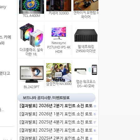
axy
젠하이저 모멘텀 5
커세어 3200D
TCL A400M
와이어
스 카메
a와
Newsync
델 네트워킹
P27UHD IPS 4K
다크플래쉬, 실속
Z9500 이더넷
HDR
더한 18,
시했다고
엡손 워크포스
삼성전자 NX3000
DS-40 모바
BL2423PT
[결과발표] 2026년 2분기 포인트 소진 로또
13
..
[결과발표] 2026년 1분기 포인트 소진 로또
15
[결과발표] 2025년 4분기 포인트 소진 로또
17
[결과발표] 2025년 3분기 포인트 소진 로또
16
[결과발표] 2025년 2분기 포인트 소진 로
18