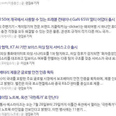
 | WiFi/이동통신 | 글 :
편집부 기자
150여 개국에서 사용할 수 있는 트래블 컨테이너 GaN 65W 멀티 어댑터 출시
의 주변기기•게이밍기어 전문 브랜드 지클릭커(g-clicker)는 해외여행 시 하나만 휴
 충전 걱정을 모두 해결할 수 있는 것은 물론, 콘센트 규격이 각기 다른 어느 국가..
 | 악세사리 | 글 :
편집부 기자
협력, KT AI 기반 보이스 피싱 탐지 서비스 2.0 출시
피싱 통화데이터로 피싱 시나리오를 1차 탐지하고, 의심 징후가 감지되면 '화자음성인
목소리를 대조하고 딥보이스 여부를 판별하는 다중 탐지 구조를 갖춘 서비스가 국내 최.
 | 모바일소식 | 글 :
이상호 기자
조배터리 제품군 글로벌 안전 인증 획득
kin)이 국내를 포함한 주요 글로벌 시장에서 보조배터리 안전 인증을 획득하며, 제품 신
고 밝혔다. 벨킨은 미국 로스앤젤레스와 중국 R&D 센터를 중심으로 제품 ..
 | 악세사리 | 글 :
편집부 기자
게이밍 노트북, 옥션 ‘극한특가’로 만난다
유통사 에스라이즈는 오는 7월 28일부터 29일까지 이틀간 옥션에서 열리는 ‘극한특가’
 노트북 라인업을 선보인다고 밝혔다. 이번 행사에는 11분기 ..
8 | 태블릿/노트북 | 글 :
편집부 기자