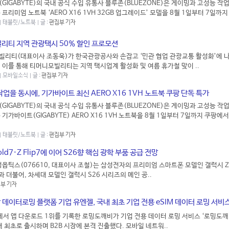
GIGABYTE)의 국내 공식 수입 유통사 블루존(BLUEZONE)은 게이밍과 고성능 작
프리미엄 노트북 ‘AERO X16 1VH 32GB 업그레이드’ 모델을 8월 1일부터 7일까지 
 | 태블릿/노트북 | 글 :
편집부 기자
리티 지역 관광택시 50% 할인 프로모션
리티(대표이사 조동욱)가 한국관광공사와 손잡고 ‘민관 협업 관광교통 활성화’에 
. 이를 통해 티머니모빌리티는 지역 택시업계 활성화 및 여름 휴가철 맞이 ..
 | 모바일소식 | 글 :
편집부 기자
업을 동시에, 기가바이트 최신 AERO X16 1VH 노트북 쿠팡 단독 특가
GIGABYTE)의 국내 공식 수입 유통사 블루존(BLUEZONE)은 게이밍과 고성능 작
기가바이트(GIGABYTE) AERO X16 1VH 노트북을 8월 1일부터 7일까지 쿠팡에
 | 태블릿/노트북 | 글 :
편집부 기자
ld7·Z Flip7에 이어 S26향 핵심 광학 부품 공급 전망
옵틱스(076610, 대표이사 조철)는 삼성전자의 프리미엄 스마트폰 모델인 갤럭시 Z F
흥행과 더불어, 차세대 모델인 갤럭시 S26 시리즈의 메인 공..
부 기자
반 데이터로밍 플랫폼 기업 유엔젤, 국내 최초 기업 전용 eSIM 데이터 로밍 서비
야에서 앱 다운로드 1위를 기록한 로밍도깨비가 기업 전용 데이터 로밍 서비스 ‘로밍도
내 최초로 출시하며 B2B 시장에 본격 진출했다. 모바일 네트워..