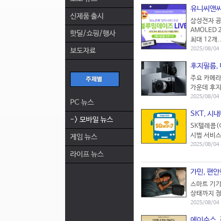
유니씨앤씨,
신제품 출시
삼성전자 공
AMOLED
핫딜/쇼핑/행사
최대 12개.
2025/08/04
보도자료
후지필름, 
주요 카메라
가운데 후지필
2025/08/04
PC 뉴스
SKT, 시
-> 모바일 뉴스
SK텔레콤(이
시범 서비스
게임 뉴스
2025/08/04
라이프 뉴스
가민, 편안
스마트 기기
상태까지 정밀
2025/08/0
에이수스, 