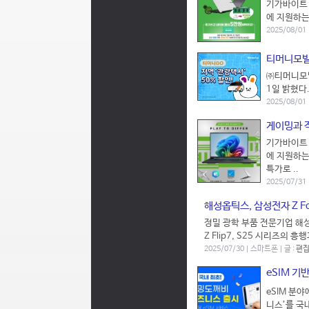
기가바이트(
에 지원하는 
2025/08/01
티머니모빌
㈜티머니모빌
1일 밝혔다
2025/08/01
게이밍과 작
기가바이트(
에 지원하는 
특가로 ..
2025/07/31
해성옵틱스, 삼성전자 Z Fo
정밀 광학 부품 전문기업 해성
Z Flip7, S25 시리즈의 
2025/07/30 | 스마트폰 | 글 :
편집
eSIM 기
eSIM 분
니스’를 국