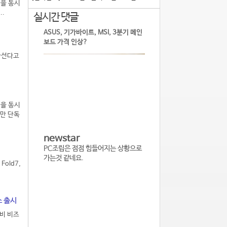
업을 동시
..
실시간 댓글
ASUS, 기가바이트, MSI, 3분기 메인
보드 가격 인상?
나선다고
업을 동시
서만 단독
newstar
PC조립은 점점 힘들어지는 상황으로
가는것 같네요.
old7,
스 출시
깨비 비즈