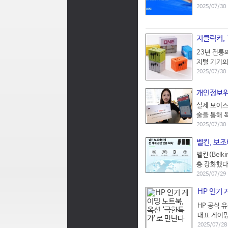
2025/07/30
지클릭커, 
23년 전통
지털 기기의
2025/07/30
개인정보위 
실제 보이스
술을 통해 
2025/07/30
벨킨, 보
벨킨(Bel
층 강화했다
2025/07/29
HP 인기 
HP 공식 
대표 게이밍
2025/07/2