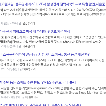
 8월 4일 ‘블루밍데이즈’ LIVE서 삼성전자 갤럭시북5 프로 특별 할인,사은품
식 파트너사 (주)유니씨앤씨는 최신 인텔 코어 울트라 시리즈 2와 WQXGA+ Dynam
 2X 터치스크린을 탑재한 삼성 갤럭시북5 프로 / 프로360 대상으로 최대 64만원 할인
.
 | 태블릿/노트북 | 글 :
편집부 기자
미국 관세 영향으로 미국 내 카메라 및 렌즈 가격 인상
 및 렌즈 업체들이 미국 정부의 관세 영향으로 미국 내 제품 판매 가격을 줄줄이 인상
름(Fujifilm)도 가격 인상 대열에 동참한 것으로 나타났다. DPreview에 따르면..
 | 카메라/캠코더 | 글 :
이수원 기자
내버스 공공와이파이 Wi-Fi 7 시범 서비스 제공.. 통신 품질 개선 확인
하 SKT)이 국내 최초로 시내버스에 5G·LTE 통신 기반의 Wi-Fi 7 (와이파이 7)
를 제공해 통신 품질 개선을 확인했다고 밝혔다. 이번 시범 서비스는 과학..
 | WiFi/이동통신 | 글 :
이수원 기자
한 수면 돕는 스마트 수면 밴드 ‘인덱스 수면 모니터’ 출시
 시장을 선도하는 가민(www.garmin.co.kr)이 건강한 수면을 돕기 위해 수면 단계
하게 추적하는 스마트 수면 밴드 ‘인덱스 수면 모니터(Index Sleep Monitor)&rsq
4 | 차세대모바일장비 | 글 :
편집부 기자
견고한 메탈 디자인의 고성능 AI PC 비보북 S16 및 S14 출시