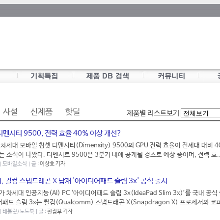
사설
신제품
핫딜
제품별 리스트보기
멘시티 9500, 전력 효율 40% 이상 개선?
세대 모바일 칩셋 디멘시티(Dimensity) 9500의 GPU 전력 효율이 전세대 대비 
 소식이 나왔다. 디멘시트 9500은 3분기 내에 공개될 겅스로 예상 중이며, 전력 효.
 | 모바일소식 | 글 :
이상호 기자
 퀄컴 스냅드래곤 X 탑재 '아이디어패드 슬림 3x' 공식 출시
차세대 인공지능(AI) PC ‘아이디어패드 슬림 3x(IdeaPad Slim 3x)’를 국내 공
패드 슬림 3x는 퀄컴(Qualcomm) 스냅드래곤 X(Snapdragon X) 프로세서와 코파
 | 태블릿/노트북 | 글 :
편집부 기자