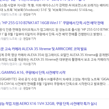
스템 사업부 지사장: 잭 황, 이하 에이수스)가 강력한 AI 퍼포먼스와 오래가는 배터리
 노트북 ‘비보북(Vivobook) S16’ 및 ‘비보북(Vivobook) S14&rsq..
 | 태블릿/노트북 | 글 :
편집부 기자
‘HP 255 G10 B7NK1AT 16GB Win11’ 쿠팡에서 단독 사전 예약 판매
공식 인증 판매점 라이프웍스가 업그레이드 된 성능으로 출시된 ‘HP 255 G10 B7NK
n11’을 8월 1일부터 6일까지 쿠팡에서 단독 사전 예약 판매를 진행한다고 밝혔다. ..
 | 태블릿/노트북 | 글 :
편집부 기자
로운 고속 카메라 ALEXA 35 Xtreme 및 ARRICORE 코덱 발표
업계 주력 영상 카메라 ALEXA 35의 업그레이드 모델인 ALEXA 35 Xtreme을 공개했
 프레임 속도를 제공하는 ALEXA 35 Xtreme은 대부분의 촬영에서 보조 고속 카메라가
 | 카메라/캠코더 | 글 :
이수원 기자
GAMING A16, 쿠팡에서 단독 사전예약 시작
GIGABYTE) 국내 공식 수입 유통사 ㈜블루죤이 차세대 고성능 게이밍 노트북 'GIGA
A16 CVH'의 사전예약 판매를 8월 1일부터 쿠팡에서 단독으로 시작한다고 발표했다. .
 | 태블릿/노트북 | 글 :
편집부 기자
능 작업 지원 AERO X16 1VH 32GB, 쿠팡 단독 사전예약 특가 실시