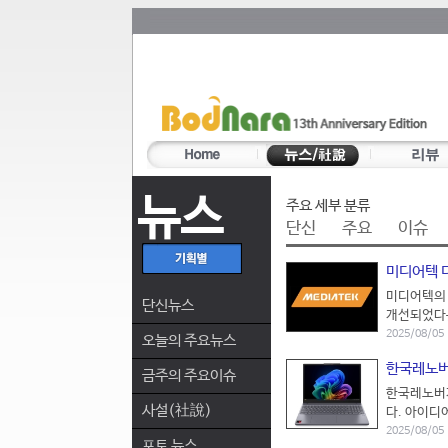
뉴스
주요 세부 분류
단신
주요
이슈
미디어텍 디
미디어텍의 차
단신뉴스
개선되었다는
2025/08/05
오늘의 주요뉴스
한국레노버,
금주의 주요이슈
한국레노버가 
사설(社說)
다. 아이디어
2025/08/05
포토 뉴스