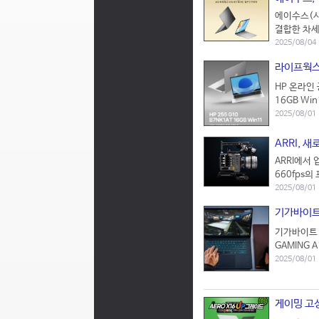
에이수스(시
결합한 차세대
2025/08/04
라이프웍스 
HP 온라인 
16GB Wi
2025/08/01
ARRI, 새
ARRI에서 
660fps의
2025/08/01
기가바이트 
기가바이트(
GAMING 
2025/08/01
게이밍 고성