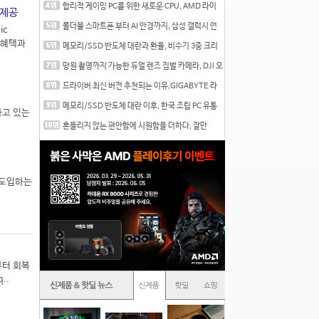
합리적 게이밍 PC를 위한 새로운 CPU, AMD 라이
 제공
젠 7 7700
폴더블 스마트폰 부터 AI 안경까지, 삼성 갤럭시 언
ic
팩 20
 혜택과
메모리/SSD 반도체 대란과 환율, 비수기 3중 크리
를 맞는
망원 촬영까지 가능한 듀얼 렌즈 짐벌 카메라, DJI 오
즈
드라이버 최신 버전 추천되는 이유,GIGABYTE 라
데온 RX 7
메모리/SSD 반도체 대란 이후, 한국 조립 PC 유통
하고 있는
시장은
흔들리지 않는 편안함에 시원함을 더하다, 잘만
CNPS12X
을 도입하는
부터 회복
..