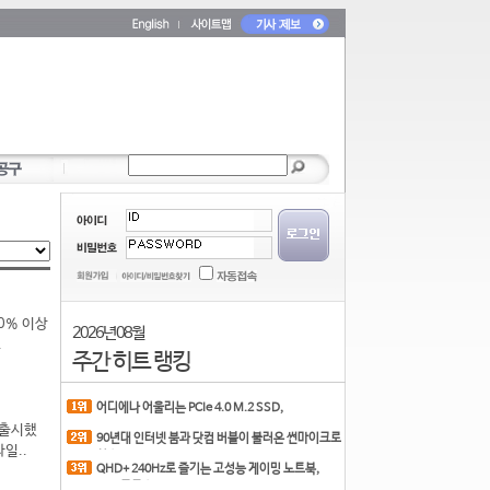
40% 이상
2026년 08월
.
주간 히트 랭킹
어디에나 어울리는 PCIe 4.0 M.2 SSD,
COLORFUL CN700 PR
식 출시했
90년대 인터넷 붐과 닷컴 버블이 불러온 썬마이크로
일..
시스
QHD+ 240Hz로 즐기는 고성능 게이밍 노트북,
MSI 크로스