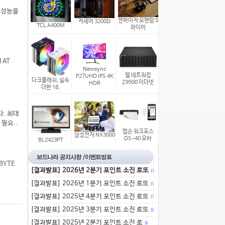
 성능을
젠하이저 모멘텀 5
커세어 3200D
TCL A400M
와이어
1AT
Newsync
델 네트워킹
P27UHD IPS 4K
다크플래쉬, 실속
Z9500 이더넷
HDR
더한 18,
다. 최대
 필요..
엡손 워크포스
삼성전자 NX3000
DS-40 모바
BL2423PT
BYTE
[결과발표] 2026년 2분기 포인트 소진 로또
13
.
[결과발표] 2026년 1분기 포인트 소진 로또
15
[결과발표] 2025년 4분기 포인트 소진 로또
17
[결과발표] 2025년 3분기 포인트 소진 로또
16
[결과발표] 2025년 2분기 포인트 소진 로
18